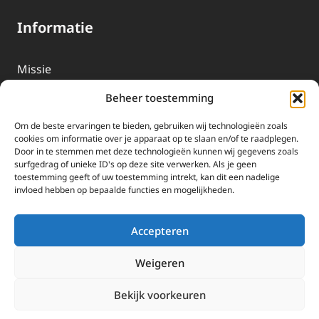
Informatie
Missie
Over EWTN
Beheer toestemming
Geschiedenis
Om de beste ervaringen te bieden, gebruiken wij technologieën zoals
EWTN-Team
cookies om informatie over je apparaat op te slaan en/of te raadplegen.
Door in te stemmen met deze technologieën kunnen wij gegevens zoals
Organisatiegegevens
surfgedrag of unieke ID's op deze site verwerken. Als je geen
toestemming geeft of uw toestemming intrekt, kan dit een nadelige
invloed hebben op bepaalde functies en mogelijkheden.
Doneren
EWTN wordt uitsluitend gefinancierd door uw donaties.
Accepteren
Wij ontvangen bewust geen advertentie-inkomsten of
kerkelijke financiele ondersteuning.
Weigeren
Doneren
Bekijk voorkeuren
2025 EWTN Lage Landen | Katholieke Media | © Stichting EWTN Lage