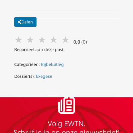
Delen
★
★
★
★
★
0,0
(0)
Beoordeel aub deze post.
Categorieën:
Bijbeluitleg
Dossier(s):
Exegese
Volg EWTN.
Schrijf je in op onze nieuwsbrief!