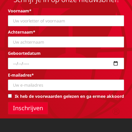
Voornaam*
Achternaam*
Geboortedatum
E-mailadres*
Ik heb de voorwaarden gelezen en ga ermee akkoord