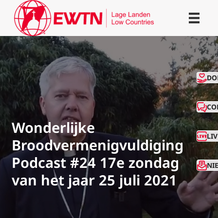
CO
DO
CO
Wonderlijke
LI
Broodvermenigvuldiging
Podcast #24 17e zondag
NI
van het jaar 25 juli 2021