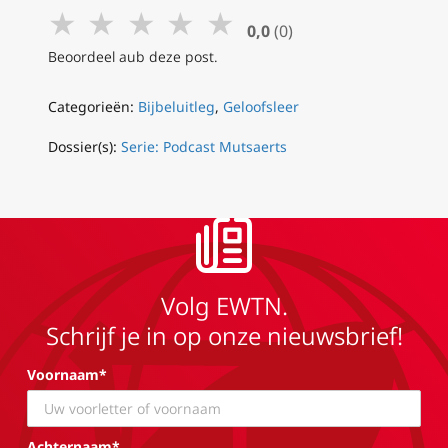
★
★
★
★
★
0,0
(0)
Beoordeel aub deze post.
Categorieën:
Bijbeluitleg
,
Geloofsleer
Dossier(s):
Serie: Podcast Mutsaerts
Volg EWTN.
Schrijf je in op onze nieuwsbrief!
Voornaam*
Achternaam*