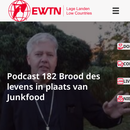
CO
DO
CO
Podcast 182 Brood des
LI
levens in plaats van
Junkfood
NI