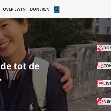
ZOEKEN
OVER EWTN
DONEREN
CO
DO
de tot de
CO
.
LIV
NIE