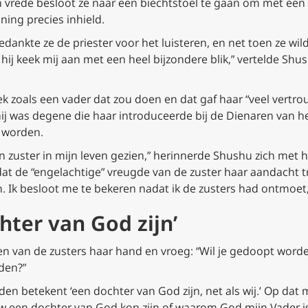
vrede besloot ze naar een biechtstoel te gaan om met een p
ing precies inhield.
edankte ze de priester voor het luisteren, en net toen ze w
 hij keek mij aan met een heel bijzondere blik,” vertelde Shu
ek zoals een vader dat zou doen en dat gaf haar “veel vertro
ij was degene die haar introduceerde bij de Dienaren van h
 worden.
een zuster in mijn leven gezien,” herinnerde Shushu zich met
dat de “engelachtige” vreugde van de zuster haar aandacht t
en. Ik besloot me te bekeren nadat ik de zusters had ontmoet,
hter van God zijn’
van de zusters haar hand en vroeg: “Wil je gedoopt worde
den?”
en betekent ‘een dochter van God zijn, net als wij.’ Op dat
 een dochter van God kon zijn of waarom God mijn Vader is,”