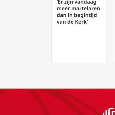
ontmoet koning,
‘Er zijn vandaag
burgemeester
meer martelaren
en
dan in begintijd
honderdduizend
van de Kerk’
en jongeren in
Spanje