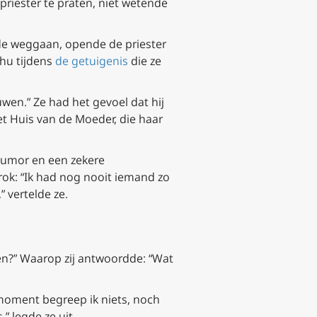
riester te praten, niet wetende
ilde weggaan, opende de priester
shu tijdens
de getuigenis
die ze
uwen.” Ze had het gevoel dat hij
et Huis van de Moeder, die haar
 humor en een zekere
rok: “Ik had nog nooit iemand zo
” vertelde ze.
n?” Waarop zij antwoordde: “Wat
 moment begreep ik niets, noch
 legde ze uit.