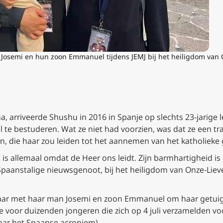
n Josemi en hun zoon Emmanuel tijdens JEMJ bij het heiligdom van
a, arriveerde Shushu in 2016 in Spanje op slechts 23-jarige l
l te bestuderen. Wat ze niet had voorzien, was dat ze een
n, die haar zou leiden tot het aannemen van het katholieke 
is allemaal omdat de Heer ons leidt. Zijn barmhartigheid is 
 Spaanstalige nieuwsgenoot, bij het heiligdom van Onze-Li
ar met haar man Josemi en zoon Emmanuel om haar getuige
e voor duizenden jongeren die zich op 4 juli verzamelden v
aar het Spaanse acroniem).