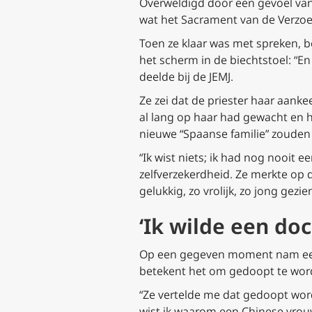
Overweldigd door een gevoel van 
wat het Sacrament van de Verzoen
Toen ze klaar was met spreken, b
het scherm in de biechtstoel: “En
deelde bij de JEMJ.
Ze zei dat de priester haar aanke
al lang op haar had gewacht en h
nieuwe “Spaanse familie” zouden
“Ik wist niets; ik had nog nooit 
zelfverzekerdheid. Ze merkte op 
gelukkig, zo vrolijk, zo jong gezi
‘Ik wilde een doc
Op een gegeven moment nam een 
betekent het om gedoopt te wor
“Ze vertelde me dat gedoopt word
wist ik waarom een Chinese vrouw