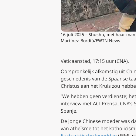
16 juli 2025 – Shushu, met haar ma
Martínez-Bordiú/EWTN News
Vaticaanstad, 17:15 uur (CNA).
Oorspronkelijk afkomstig uit Chin
geschiedenis van de Spaanse taa
Christus aan het Kruis zou hebbe
“We hebben geen verdienste; het 
interview met ACI Prensa, CNA’s
Spanje.
De jonge Chinese moeder was da
van atheïsme tot het katholicism
Eucharistische Jeugddag
(JEMJ, n