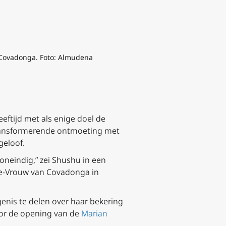
 Covadonga. Foto: Almudena
eeftijd met als enige doel de
 transformerende ontmoeting met
geloof.
oneindig,” zei Shushu in een
eve-Vrouw van Covadonga in
nis te delen over haar bekering
oor de opening van de
Marian