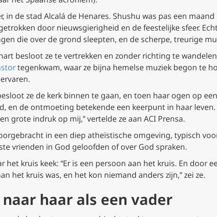
r, in de stad Alcalá de Henares. Shushu was pas een maand 
trokken door nieuwsgierigheid en de feestelijke sfeer. Echt
ngen die over de grond sleepten, en de scherpe, treurige mu
hart besloot ze te vertrekken en zonder richting te wandele
astor
tegenkwam, waar ze bijna hemelse muziek begon te hor
ervaren.
sloot ze de kerk binnen te gaan, en toen haar ogen op een 
rd, en de ontmoeting betekende een keerpunt in haar leven. “
een grote indruk op mij,” vertelde ze aan ACI Prensa.
doorgebracht in een diep atheïstische omgeving, typisch vo
ste vrienden in God geloofden of over God spraken.
het kruis keek: “Er is een persoon aan het kruis. En door e
aan het kruis was, en het kon niemand anders zijn,” zei ze.
 naar haar als een vader