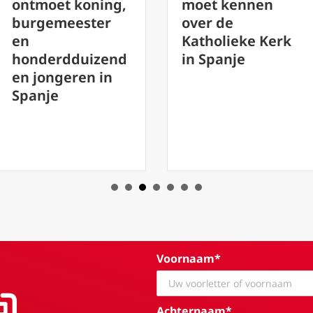
Een voorbeeld
moet kennen
van heiligheid
over de
dialoog voor
Katholieke Kerk
Spanje
in Spanje
Voornaam*
Achternaam*