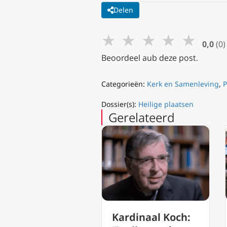
Delen
★
★
★
★
★
0,0
(0)
Beoordeel aub deze post.
Categorieën:
Kerk en Samenleving
,
P
Dossier(s):
Heilige plaatsen
Gerelateerd
Paus Leo XIV
Kardinaal Koch: