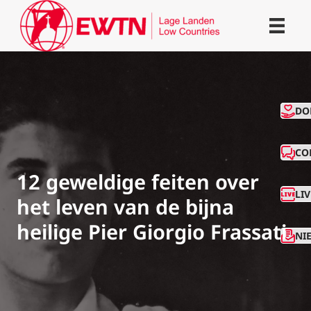
CO
DO
CO
12 geweldige feiten over
LI
het leven van de bijna
heilige Pier Giorgio Frassati
NI