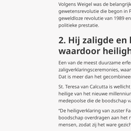
Volgens Weigel was de belangrijks
gewetensrevolutie die begon in 
geweldloze revolutie van 1989 e
politieke prestatie.
2. Hij zaligde en
waardoor heilig
Een van de meest duurzame erfeni
zaligverklaringsceremonies, waarb
Dat is meer dan het gecombineerd
St. Teresa van Calcutta is wellich
heilige van het nieuwe millenniu
medepoolse die de boodschap va
“De heiligverklaring van zuster 
boodschap overdragen aan het nieu
mensen, zodat zij het ware gezi