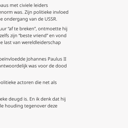
us met civiele leiders
norm was. Zijn politieke invloed
 de ondergang van de USSR.
r “af te breken”, ontmoette hij
lfs zijn “beste vriend” en vond
e last van wereldleiderschap
beïnvloedde Johannes Paulus II
erantwoordelijk was voor de dood
olitieke actoren die net als
eke deugd is. En ik denk dat hij
tele houding tegenover deze