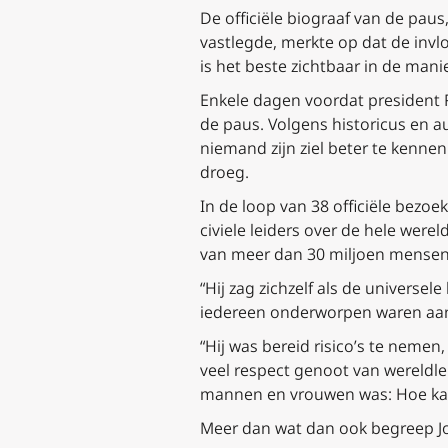
De officiële biograaf van de pau
vastlegde, merkte op dat de invl
is het beste zichtbaar in de man
Enkele dagen voordat president R
de paus. Volgens historicus en a
niemand zijn ziel beter te kenne
droeg.
In de loop van 38 officiële bez
civiele leiders over de hele were
van meer dan 30 miljoen mensen
“Hij zag zichzelf als de universe
iedereen onderworpen waren aan 
“Hij was bereid risico’s te nemen
veel respect genoot van wereldle
mannen en vrouwen was: Hoe kan 
Meer dan wat dan ook begreep Joha