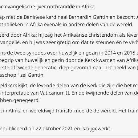
e evangelische ijver ontbrandde in Afrika.
ap met de Beninese kardinaal Bernardin Gantin en bezocht A
atholieken in Afrika evenals in andere delen van de wereld.
eerd door Afrika; hij zag het Afrikaanse christendom als le
vangelie, en hij was zeer gretig om dat te steunen en te verh
dens de twee synodes over huwelijk en gezin in 2014 en 2015 
 begrip van huwelijk en gezin door de Kerk kwamen van Af
rste of tweede generatie, diep gevormd naar het beeld van Jo
schop,” zei Gantin.
reldkerk kijkt, de levende delen van de Kerk die zijn die he
nterpretatie van Vaticanum II. En de kwijnende delen van de
ebben genegeerd.”
I in Afrika en wereldwijd transformeerde de wereld. Het tran
gepubliceerd op 22 oktober 2021 en is bijgewerkt.