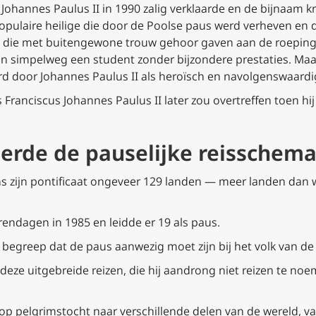
us Johannes Paulus II in 1990 zalig verklaarde en de bijnaam 
opulaire heilige die door de Poolse paus werd verheven en d
ie met buitengewone trouw gehoor gaven aan de roeping tot
aan simpelweg een student zonder bijzondere prestaties. Maar 
rd door Johannes Paulus II als heroïsch en navolgenswaard
ranciscus Johannes Paulus II later zou overtreffen toen hij
eerde de pauselijke reisschema’
ns zijn pontificaat ongeveer 129 landen — meer landen dan 
endagen in 1985 en leidde er 19 als paus.
 begreep dat de paus aanwezig moet zijn bij het volk van de 
 deze uitgebreide reizen, die hij aandrong niet reizen te no
 op pelgrimstocht naar verschillende delen van de wereld, 