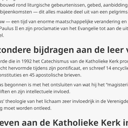
bouwd rond liturgische gebeurtenissen, gebed, aanbidding v
bijeenkomsten — dit alles maakte deel uit van een pelgrims
eeuw — een tijd van enorme maatschappelijke verandering e
aulus II en zijn proclamatie van het Evangelie tot aan de u
l.
jzondere bijdragen aan de leer
erde die in 1992 het Catechismus van de Katholieke Kerk pr
t hervormde tijdens zijn pontificaat, en schreef 14 encycli
nstituties en 45 apostolische brieven.
s begonnen is met het ontsluiten van wat hij het “magister
ten en zijn intellectuele invloed.
us’ theologie van het lichaam zeer invloedrijk in de Verenigd
nog moet worden ontleed.
leven aan de Katholieke Kerk in