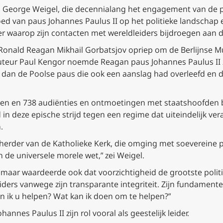
s, George Weigel, die decennialang het engagement van de pa
oed van paus Johannes Paulus II op het politieke landschap e
ier waarop zijn contacten met wereldleiders bijdroegen aan
onald Reagan Mikhail Gorbatsjov opriep om de Berlijnse Muu
uteur Paul Kengor noemde Reagan paus Johannes Paulus II ze
n dan de Poolse paus die ook een aanslag had overleefd en d
oeken en 738 audiënties en ontmoetingen met staatshoofden 
ld in deze epische strijd tegen een regime dat uiteindelijk v
.
le herder van de Katholieke Kerk, die omging met soevereine p
de universele morele wet,” zei Weigel.
, maar waardeerde ook dat voorzichtigheid de grootste politi
iders vanwege zijn transparante integriteit. Zijn fundamen
ik u helpen? Wat kan ik doen om te helpen?”
nnes Paulus II zijn rol vooral als geestelijk leider.