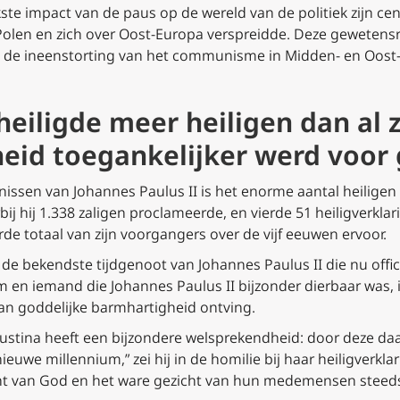
te impact van de paus op de wereld van de politiek zijn cent
Polen en zich over Oost-Europa verspreidde. Deze gewetensr
n de ineenstorting van het communisme in Midden- en Oost
 heiligde meer heiligen dan al 
heid toegankelijker werd voo
ssen van Johannes Paulus II is het enorme aantal heiligen d
ij hij 1.338 zaligen proclameerde, en vierde 51 heiligverklar
e totaal van zijn voorgangers over de vijf eeuwen ervoor.
t de bekendste tijdgenoot van Johannes Paulus II die nu offici
m en iemand die Johannes Paulus II bijzonder dierbaar was, i
n goddelijke barmhartigheid ontving.
Faustina heeft een bijzondere welsprekendheid: door deze da
we millennium,” zei hij in de homilie bij haar heiligverklari
cht van God en het ware gezicht van hun medemensen steeds