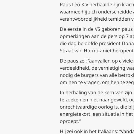
Paus Leo XIV herhaalde zijn kra
waarmee hij zich onderscheidde 
verantwoordelijkheid temidden v
De eerste in de VS geboren paus
opmerkingen aan de pers op 7 ap
die dag beloofde president Donal
Straat van Hormuz niet heropent
De paus zei: “aanvallen op civiele
verdeeldheid, de vernietiging waa
nodig de burgers van alle betrok
om hen te vragen, om hen te ze
In herhaling van de kern van zijn
te zoeken en niet naar geweld, 
onrechtvaardige oorlog is, die bl
energietekort, een situatie in he
oproept.”
Hij zei ook in het Italiaans: “Va