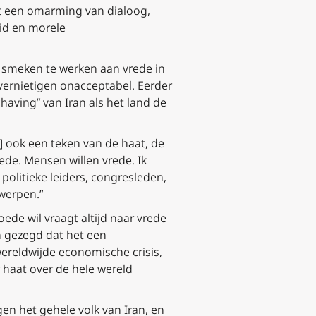
ot een omarming van dialoog,
id en morele
 smeken te werken aan vrede in
ernietigen onacceptabel. Eerder
aving” van Iran als het land de
en] ook een teken van de haat, de
ede. Mensen willen vrede. Ik
politieke leiders, congresleden,
werpen.”
oede wil vraagt altijd naar vrede
n gezegd dat het een
 wereldwijde economische crisis,
r haat over de hele wereld
gen het gehele volk van Iran, en