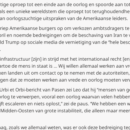
chtige oproep tot een einde aan de oorlog en spoorde aan t
als een unieke wereldstem die oproept tot terughoudendhe
an oorlogszuchtige uitspraken van de Amerikaanse leiders.
 riep Amerikaanse burgers op om verkozen ambtsdragers te
ril en noemde bedreigingen om de beschaving van Iran te v
d Trump op sociale media de vernietiging van de “hele besch
.
 infrastructuur [zijn] in strijd met het internationaal recht [
rtoe de mens in staat is … Wij willen allemaal werken aan vr
ken landen uit om contact op te nemen met de autoriteiten, 
ggen dat ze moeten werken aan vrede en oorlog moeten ver
 Urbi et Orbi-bericht van Pasen zei Leo dat hij “mensen van g
oorlog te verwerpen, vooral een oorlog waarvan velen hebbe
ijft escaleren en niets oplost,” zei de paus. “We hebben een
t Midden-Oosten van grote instabiliteit, die alleen maar mee
ndaag, zoals we allemaal weten, was er ook deze bedreiging te