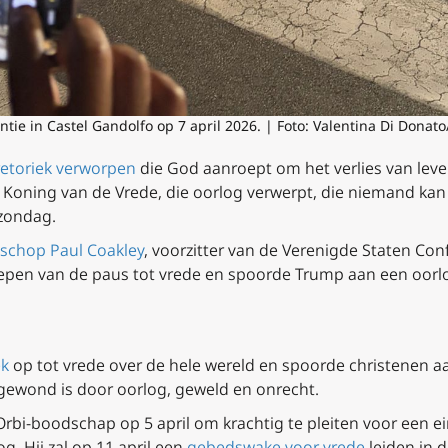
entie in Castel Gandolfo op 7 april 2026. | Foto: Valentina Di Don
retoriek verworpen
die God aanroept om het verlies van leve
us, Koning van de Vrede, die oorlog verwerpt, die niemand ka
mzondag.
sschop Paul Coakley
, voorzitter van de Verenigde Staten Con
pen van de paus tot vrede en spoorde Trump aan een oorlo
ek
op tot vrede over de hele wereld en spoorde christenen aa
gewond is door oorlog, geweld en onrecht.
t Orbi-boodschap op 5 april om krachtig te pleiten voor een 
. Hij zal op 11 april een
gebedswake voor vrede
leiden in d