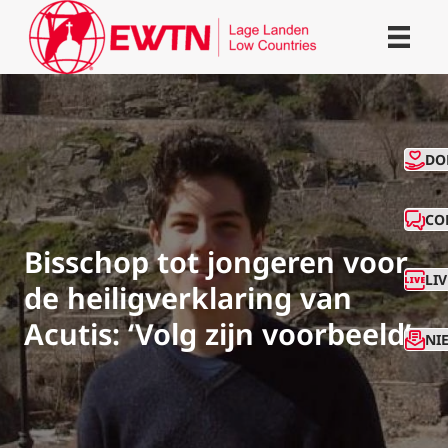
CO
DO
CO
Bisschop tot jongeren voor
LI
de heiligverklaring van
Acutis: ‘Volg zijn voorbeeld’
NI