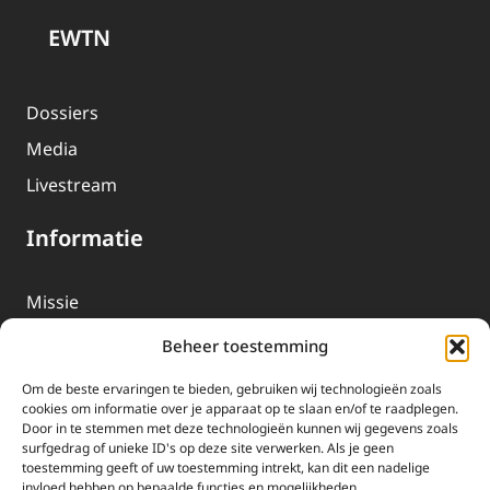
EWTN
Dossiers
Media
Livestream
Informatie
Missie
Over EWTN
Beheer toestemming
Geschiedenis
Om de beste ervaringen te bieden, gebruiken wij technologieën zoals
EWTN-Team
cookies om informatie over je apparaat op te slaan en/of te raadplegen.
Door in te stemmen met deze technologieën kunnen wij gegevens zoals
Organisatiegegevens
surfgedrag of unieke ID's op deze site verwerken. Als je geen
toestemming geeft of uw toestemming intrekt, kan dit een nadelige
invloed hebben op bepaalde functies en mogelijkheden.