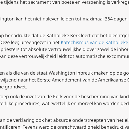
ie tijdens het sacrament van boete en verzoening is verkrege
ngton kan het niet naleven leiden tot maximaal 364 dagen
 benadrukte dat de Katholieke Kerk leert dat het biechtge
Deze leer, uiteengezet in het
Katechismus van de Katholieke
ht priesters tot absolute vertrouwelijkheid over zowel de inho
an deze vertrouwelijkheid leidt tot automatische excommuni
en als die van de staat Washington inbreuk maken op de god
erwijzend naar het Eerste Amendement van de Amerikaanse
che grondwet.
groep ook de inzet van de Kerk voor de bescherming van kin
hterlijke procedures, wat “wettelijk en moreel kan worden g
van de verklaring ook het absurde onderstreepten van het e
tificeren. Tevens werd de onrechtvaardigheid benadrukt va