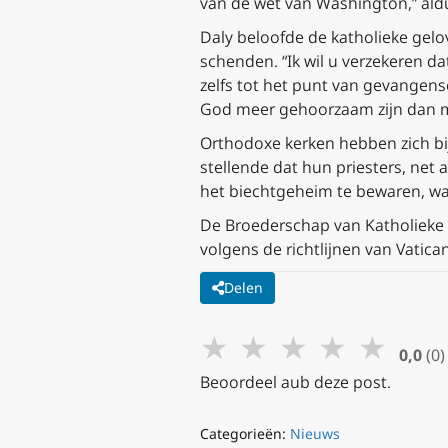
van de wet van Washington,” ald
Daly beloofde de katholieke gel
schenden. “Ik wil u verzekeren d
zelfs tot het punt van gevangensc
God meer gehoorzaam zijn dan 
Orthodoxe kerken hebben zich bi
stellende dat hun priesters, net a
het biechtgeheim te bewaren, wa
De Broederschap van Katholieke 
volgens de richtlijnen van Vatica
Delen
★
★
★
★
★
0,0
(0)
Beoordeel aub deze post.
Categorieën:
Nieuws