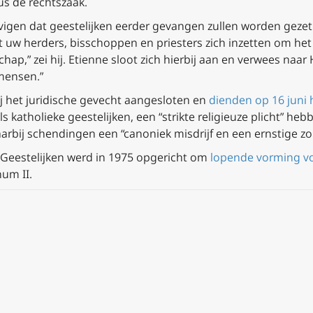
us de rechtszaak.
ovigen dat geestelijken eerder gevangen zullen worden geze
at uw herders, bisschoppen en priesters zich inzetten om h
hap,” zei hij. Etienne sloot zich hierbij aan en verwees naa
mensen.”
j het juridische gevecht aangesloten en
dienden op 16 juni 
ls katholieke geestelijken, een “strikte religieuze plicht” h
arbij schendingen een “canoniek misdrijf en een ernstige z
Geestelijken werd in 1975 opgericht om
lopende vorming vo
num II.