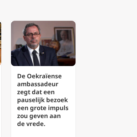
‘Lofzang van de
De vrede die
Vrede’: Leo XIV
paus Leo XIV
presenteert de
voorstelt is ge
schoonheid van
naïef hippie-
muziek als een
ideaal, zegt
weg naar God
deskundige