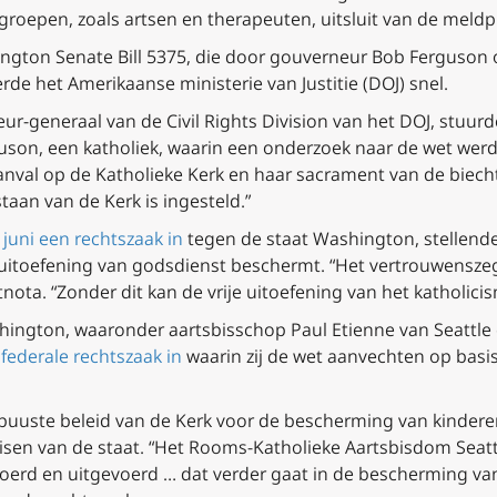
oepen, zoals artsen en therapeuten, uitsluit van de meldpl
ngton Senate Bill 5375, die door gouverneur Bob Ferguson
erde het Amerikaanse ministerie van Justitie (DOJ) snel.
ur-generaal van de Civil Rights Division van het DOJ, stuur
uson, een katholiek, waarin een onderzoek naar de wet we
nval op de Katholieke Kerk en haar sacrament van de biecht,
taan van de Kerk is ingesteld.”
juni een rechtszaak in
tegen de staat Washington, stellende 
uitoefening van godsdienst beschermt. “Het vertrouwenszeg
eitnota. “Zonder dit kan de vrije uitoefening van het katholici
ington, waaronder aartsbisschop Paul Etienne van Seattle
federale rechtszaak in
waarin zij de wet aanvechten op bas
buuste beleid van de Kerk voor de bescherming van kinder
 eisen van de staat. “Het Rooms-Katholieke Aartsbisdom Se
oerd en uitgevoerd … dat verder gaat in de bescherming va