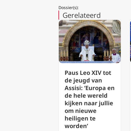
Dossier(s):
Gerelateerd
us Leo XIV tot
Paus tot
e jeugd van
Wereldcongres
sisi: ‘Europa en
SIGNIS: Omarm
e hele wereld
digitale
jken naar jullie
communicatie
m nieuwe
die de
iligen te
menselijke
orden’
waardigheid