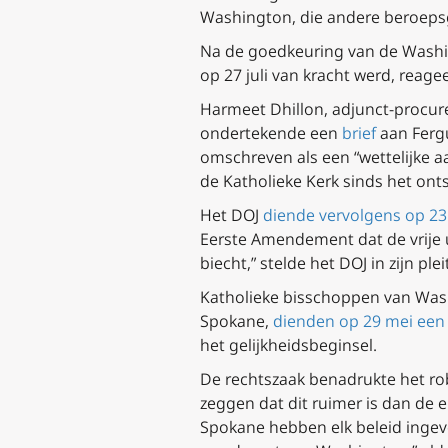
Washington, die andere beroepsgr
Na de goedkeuring van de Washi
op 27 juli van kracht werd, reage
Harmeet Dhillon, adjunct-procure
ondertekende een
brief
aan Ferg
omschreven als een “wettelijke aa
de Katholieke Kerk sinds het onts
Het DOJ
diende vervolgens op 23 
Eerste Amendement dat de vrije 
biecht,” stelde het DOJ in zijn pl
Katholieke bisschoppen van Wash
Spokane,
dienden op 29 mei een 
het gelijkheidsbeginsel.
De rechtszaak benadrukte het ro
zeggen dat dit ruimer is dan de
Spokane hebben elk beleid ingev