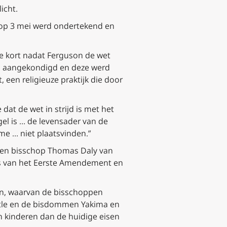
icht.
 op 3 mei werd ondertekend en
de kort nadat Ferguson de wet
rd aangekondigd en deze werd
 een religieuze praktijk die door
dat de wet in strijd is met het
el is … de levensader van de
sme … niet plaatsvinden.”
 en bisschop Thomas Daly van
is van het Eerste Amendement en
en, waarvan de bisschoppen
attle en de bisdommen Yakima en
n kinderen dan de huidige eisen