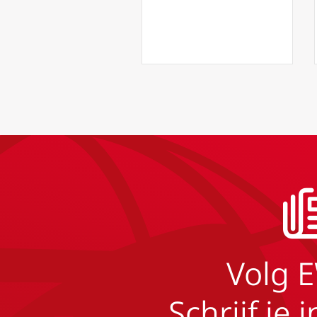
bevordert
Volg 
Schrijf je 