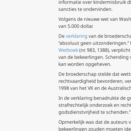
informatie over kindermisbruik d
sancties te ondervinden.
Volgens de nieuwe wet van Washi
van 5.000 dollar.
De
verklaring
van de broederschap
“absoluut geen uitzonderingen.” 
Wetboek
(nr. 983, 1388), verplic
van de bekeerlingen. Schending v
kan worden opgeheven.
De broederschap stelde dat wett
rechtvaardigheid bevorderen, v
1998 van het VK en de Australis
In de verklaring benadrukte de 
strafrechtelijk onderzoek en rec
godsdienstvrijheid te schenden.”
Opmerkelijk was dat de auteurs 
bekeerlingen zouden moeten iden