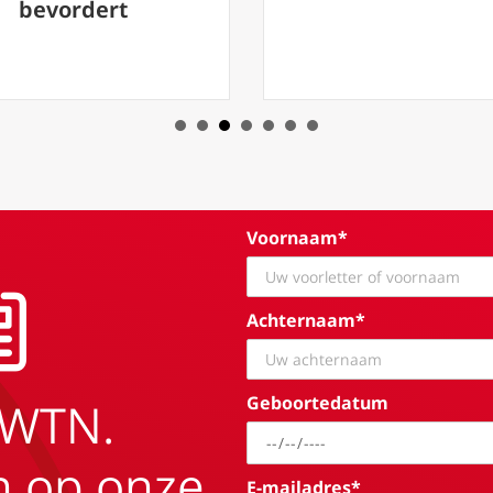
Voornaam*
Achternaam*
Geboortedatum
EWTN.
in op onze
E-mailadres*