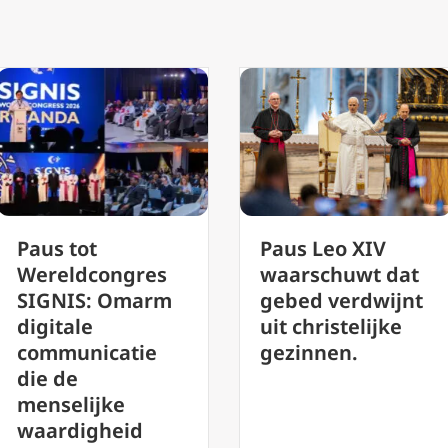
Paus Leo XIV
De Oekraïense
waarschuwt dat
ambassadeur
gebed verdwijnt
zegt dat een
uit christelijke
pauselijk bezoek
gezinnen.
een grote impuls
zou geven aan
de vrede.