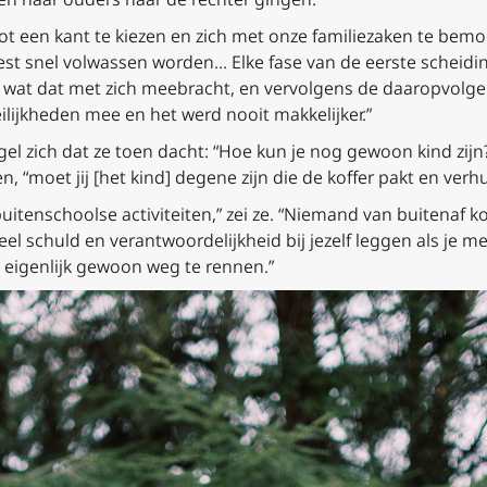
ot een kant te kiezen en zich met onze familiezaken te bemoe
est snel volwassen worden… Elke fase van de eerste scheid
 wat dat met zich meebracht, en vervolgens de daaropvolgen
lijkheden mee en het werd nooit makkelijker.”
gel zich dat ze toen dacht: “Hoe kun je nog gewoon kind zijn
“moet jij [het kind] degene zijn die de koffer pakt en verhui
buitenschoolse activiteiten,” zei ze. “Niemand van buitenaf k
veel schuld en verantwoordelijkheid bij jezelf leggen als je
t eigenlijk gewoon weg te rennen.”