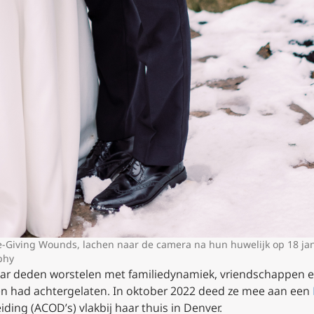
e-Giving Wounds, lachen naar de camera na hun huwelijk op 18 jan.
phy
r deden worstelen met familiedynamiek, vriendschappen en 
ren had achtergelaten. In oktober 2022 deed ze mee aan een
ding (ACOD’s) vlakbij haar thuis in Denver.