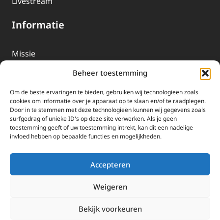
Livestream
Informatie
Missie
Over EWTN
Beheer toestemming
Geschiedenis
Om de beste ervaringen te bieden, gebruiken wij technologieën zoals
EWTN-Team
cookies om informatie over je apparaat op te slaan en/of te raadplegen.
Door in te stemmen met deze technologieën kunnen wij gegevens zoals
Organisatiegegevens
surfgedrag of unieke ID's op deze site verwerken. Als je geen
toestemming geeft of uw toestemming intrekt, kan dit een nadelige
invloed hebben op bepaalde functies en mogelijkheden.
Doneren
EWTN wordt uitsluitend gefinancierd door uw donaties.
Accepteren
Wij ontvangen bewust geen advertentie-inkomsten of
kerkelijke financiele ondersteuning.
Weigeren
Doneren
Bekijk voorkeuren