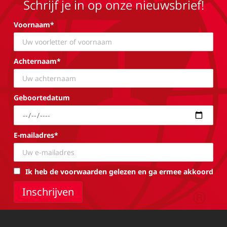
Schrijf je in op onze nieuwsbrief!
Voornaam*
Achternaam*
Geboortedatum
E-mailadres*
Ik heb de voorwaarden gelezen en ga ermee akkoord