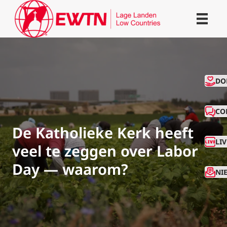
CO
DO
CO
De Katholieke Kerk heeft
LI
veel te zeggen over Labor
Day — waarom?
NI