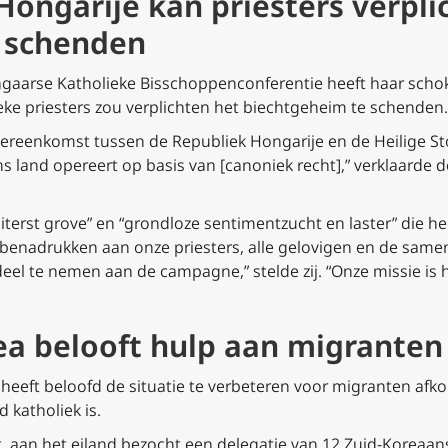
Hongarije kan priesters verpli
 schenden
arse Katholieke Bisschoppenconferentie heeft haar schok 
eke priesters zou verplichten het biechtgeheim te schenden.
 overeenkomst tussen de Republiek Hongarije en de Heilige St
ns land opereert op basis van [canoniek recht],” verklaarde 
 “uiterst grove” en “grondloze sentimentzucht en laster” die 
 benadrukken aan onze priesters, alle gelovigen en de samen
 deel te nemen aan de campagne,” stelde zij. “Onze missie is
ea belooft hulp aan migranten
 heeft beloofd de situatie te verbeteren voor migranten afko
 katholiek is.
. aan het eiland bezocht een delegatie van 12 Zuid-Koreaan