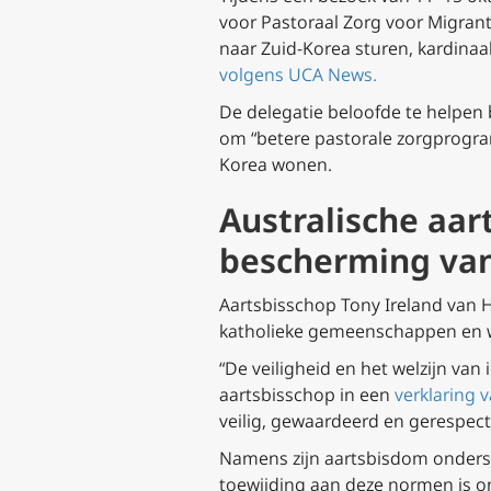
voor Pastoraal Zorg voor Migran
naar Zuid-Korea sturen, kardinaa
volgens UCA News.
De delegatie beloofde te helpen
om “betere pastorale zorgprogram
Korea wonen.
Australische aar
bescherming van
Aartsbisschop Tony Ireland van H
katholieke gemeenschappen en w
“De veiligheid en het welzijn van
aartsbisschop in een
verklaring v
veilig, gewaardeerd en gerespect
Namens zijn aartsbisdom ondersc
toewijding aan deze normen is on