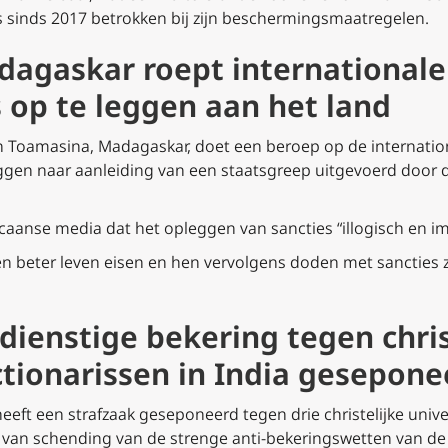
s sinds 2017 betrokken bij zijn beschermingsmaatregelen.
adagaskar roept internationa
 op te leggen aan het land
an Toamasina, Madagaskar, doet een beroep op de interna
ggen naar aanleiding van een staatsgreep uitgevoerd door 
caanse media dat het opleggen van sancties “illogisch en immo
en beter leven eisen en hen vervolgens doden met sancties 
ienstige bekering tegen chris
ctionarissen in India gesepone
eft een strafzaak geseponeerd tegen drie christelijke univer
van schending van de strenge anti-bekeringswetten van de 