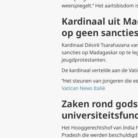
weerspiegelt.” Het aartsbisdom i
Kardinaal uit M
op geen sancties
Kardinaal Désiré Tsarahazana v
sancties op Madagaskar op te le
jeugdprotestanten.
De kardinaal vertelde aan de Vati
“Het steunen van jongeren die e
Vatican News Italië.
Zaken rond godsd
universiteitsfun
Het Hooggerechtshof van India he
Pradesh die werden beschuldigd 