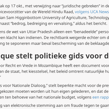
 op 17 okt., met verwijzing naar “juridische gebreken” in d
vicevoorzitter van de Wereld Hindu Raad,
volgens UCA News
rian Sam Higginbottom University of Agriculture, Technolog
 naast “bedrog, bedreiging en vervalsing,” aldus het bericht.
ens de wet van Uttar Pradesh alleen een “benadeelde” pers
 een klacht kan indienen. De rechtbank weigerde echter om
sing te seponeren maar beval bescherming van de beklaagden
ue stelt politieke gids voor 
oor Recht en Vrede in Mozambique heeft een document voor
n de staat, het kiesstelsel, het beleid omtrent natuurlijk
”
s voor Nationale Dialoog,” stelt beperkte macht voor de pr
gekozen moeten worden uit hun eigen gelederen, en dat de p
en ten behoeve van het nationale budget, volgens
een rapp
ing van elektronische stemming aan om fraude tegen te gaa