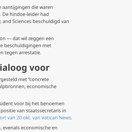
e aantijgingen die waren
.
De hindoe-leider had
y, and Sciences beschuldigd van
oon — dat wil zeggen een
 de beschuldigingen met
 tegen arrestatie.
dialoog voor
gesteld met “concrete
e hulpbronnen, economische
esident voor bij het benoemen
ositie van staatssecretaris in
ort van 20 okt. van Vatican News
.
n, evenals economische en