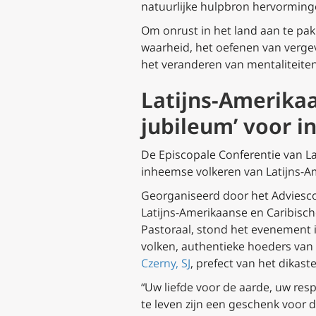
natuurlijke hulpbron hervorming
Om onrust in het land aan te pa
waarheid, het oefenen van vergev
het veranderen van mentaliteiten
Latijns-Amerikaa
jubileum’ voor 
De Episcopale Conferentie van L
inheemse volkeren van Latijns-Am
Georganiseerd door het Adviesco
Latijns-Amerikaanse en Caribisc
Pastoraal, stond het evenement 
volken, authentieke hoeders van
Czerny, SJ
, prefect van het dikast
“Uw liefde voor de aarde, uw r
te leven zijn een geschenk voor 