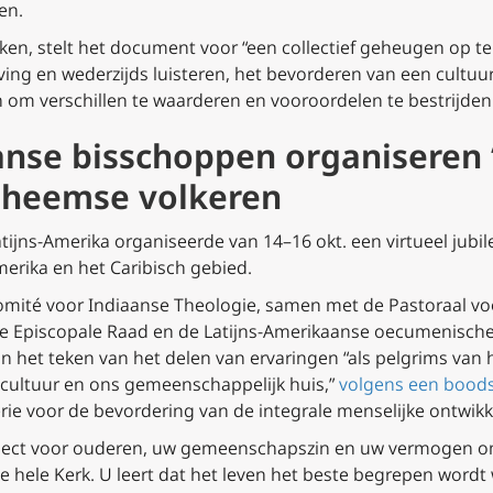
en.
kken, stelt het document voor “een collectief geheugen op 
ing en wederzijds luisteren, het bevorderen van een cultuu
 om verschillen te waarderen en vooroordelen te bestrijden
nse bisschoppen organiseren ‘
inheemse volkeren
atijns-Amerika organiseerde van 14–16 okt. een virtueel ju
erika en het Caribisch gebied.
mité voor Indiaanse Theologie, samen met de Pastoraal vo
he Episcopale Raad en de Latijns-Amerikaanse oecumenische
in het teken van het delen van ervaringen “als pelgrims v
 cultuur en ons gemeenschappelijk huis,”
volgens een boods
erie voor de bevordering van de integrale menselijke ontwikk
espect voor ouderen, uw gemeenschapszin en uw vermogen 
de hele Kerk. U leert dat het leven het beste begrepen word