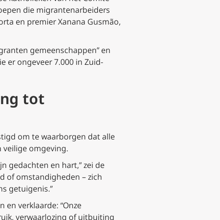
roepen die migrantenarbeiders
-Horta en premier Xanana Gusmão,
 migranten gemeenschappen” en
e er ongeveer 7.000 in Zuid-
ng tot
stigd om te waarborgen dat alle
 veilige omgeving.
jn gedachten en hart,” zei de
ijd of omstandigheden – zich
ns getuigenis.”
 en verklaarde: “Onze
ik, verwaarlozing of uitbuiting