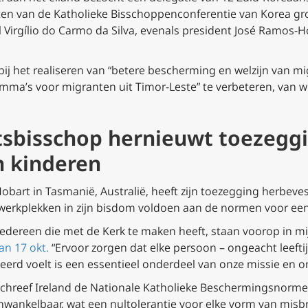
ten van de Katholieke Bisschoppenconferentie van Korea g
l Virgílio do Carmo da Silva, evenals president José Ramos
 bij het realiseren van “betere bescherming en welzijn van
ma’s voor migranten uit Timor-Leste” te verbeteren, van wi
tsbisschop hernieuwt toezeggi
 kinderen
obart in Tasmanië, Australië, heeft zijn toezegging herbeve
erkplekken in zijn bisdom voldoen aan de normen voor een
 iedereen die met de Kerk te maken heeft, staan voorop in mi
an 17 okt.
“Ervoor zorgen dat elke persoon – ongeacht leeft
eerd voelt is een essentieel onderdeel van onze missie en o
hreef Ireland de Nationale Katholieke Beschermingsnormen
wankelbaar, wat een nultolerantie voor elke vorm van misbru