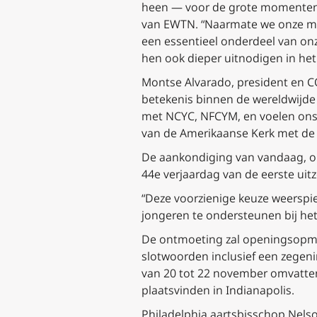
heen — voor de grote momenten in
van EWTN. “Naarmate we onze med
een essentieel onderdeel van onz
hen ook dieper uitnodigen in het 
Montse Alvarado, president en 
betekenis binnen de wereldwijde
met NCYC, NFCYM, en voelen ons
van de Amerikaanse Kerk met de 
De aankondiging van vandaag, o
44e verjaardag van de eerste ui
“Deze voorzienige keuze weerspi
jongeren te ondersteunen bij het
De ontmoeting zal openingsopme
slotwoorden inclusief een zegen
van 20 tot 22 november omvatten,
plaatsvinden in Indianapolis.
Philadelphia aartsbisschop Nelso