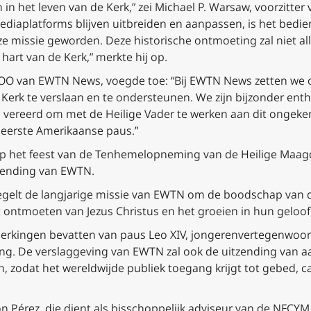
 het leven van de Kerk,” zei Michael P. Warsaw, voorzitter
iaplatforms blijven uitbreiden en aanpassen, is het bedi
e missie geworden. Deze historische ontmoeting zal niet al
hart van de Kerk,” merkte hij op.
COO van EWTN News, voegde toe: “Bij EWTN News zetten we 
 Kerk te verslaan en te ondersteunen. We zijn bijzonder en
 vereerd om met de Heilige Vader te werken aan dit onge
eerste Amerikaanse paus.”
p het feest van de Tenhemelopneming van de Heilige Maagd
tzending van EWTN.
egelt de langjarige missie van EWTN om de boodschap van de
 ontmoeten van Jezus Christus en het groeien in hun geloof
rkingen bevatten van paus Leo XIV, jongerenvertegenwoord
ing. De verslaggeving van EWTN zal ook de uitzending van
 zodat het wereldwijde publiek toegang krijgt tot gebed, c
n Pérez, die dient als bisschoppelijk adviseur van de NFCYM