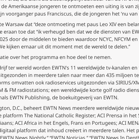
de Amerikaanse jongeren te ontmoeten een uiting is van zij
ijn voorganger paus Franciscus, die de jongeren het ‘nu va
te Warsaw dat “deze ontmoeting met paus Leo XIV een belan
e eraan toe dat “ik verheugd ben dat we de diensten van E
025 door de middelen te bieden waardoor NCYC, NFCYM en d
e kijken ernaar uit dit moment met de wereld te delen.”
atie over het programma en hoe deel te nemen.
rijf ter wereld worden EWTN’s 11 wereldwijde tv-kanalen en 
uitgezonden in meerdere talen naar meer dan 435 miljoen t
rms omvatten ook radioservices uitgezonden via SIRIUS/XM
 & FM radiostations; een wereldwijde korte golf radio dien
enals EWTN Publishing, de boekuitgeverij van EWTN.
gton, D.C., beheert EWTN News meerdere wereldwijde nieuw
 platform The National Catholic Register; ACI Prensa in het S
liaans; ACI Africa in het Engels, Frans en Portugees; ACI ME
igitaal platform dat inhoud creëert in meerdere talen. Het pr
TN News Nightly,” “EWTN Noticias,” “EWTN News In Depth,”