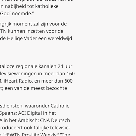
n nabijheid tot katholieke
n God’ noemde.”
grijk moment zal zijn voor de
WTN kunnen inzetten voor de
e Heilige Vader een wereldwijd
talloze regionale kanalen 24 uur
elevisiewoningen in meer dan 160
, iHeart Radio, en meer dan 600
st; een van de meest bezochte
sdiensten, waaronder Catholic
paans; ACI Digital in het
NA in het Arabisch; CNA Deutsch
oduceert ook talrijke televisie-
 “EWTN Pro-Life Weekly,” “The