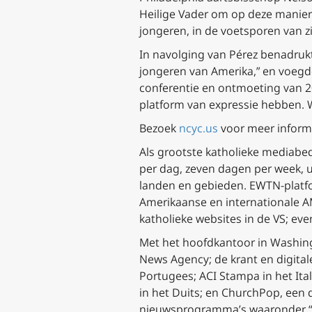
Heilige Vader om op deze manier 
jongeren, in de voetsporen van z
In navolging van Pérez benadruk
jongeren van Amerika,” en voegd
conferentie en ontmoeting van 2
platform van expressie hebben. W
Bezoek
ncyc.us
voor meer inform
Als grootste katholieke mediabed
per dag, zeven dagen per week, 
landen en gebieden. EWTN-platfo
Amerikaanse en internationale AM
katholieke websites in de VS; ev
Met het hoofdkantoor in Washin
News Agency; de krant en digitale
Portugees; ACI Stampa in het Ita
in het Duits; en ChurchPop, een d
nieuwsprogramma’s waaronder “EW