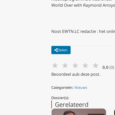
World Over with Raymond Arroyo,
Noot EWTN.LC redactie : het onli
Delen
★
★
★
★
★
0,0
(0)
Beoordeel aub deze post.
Categorieën:
Nieuws
Dossier(s):
Gerelateerd