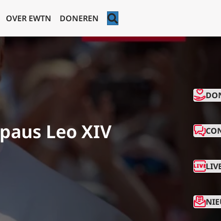
ZOEKEN
OVER EWTN
DONEREN
CO
DO
 paus Leo XIV
CO
LIV
NIE