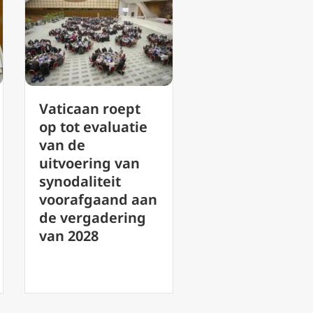
Katholieke
VN-
leesclubs: Tips
mensenrechte
voor het
ommissaris eis
opbouwen van
antwoorden v
gemeenschap en
Nicaragua ove
het groeien in
verdwenen
geloof
bisschop