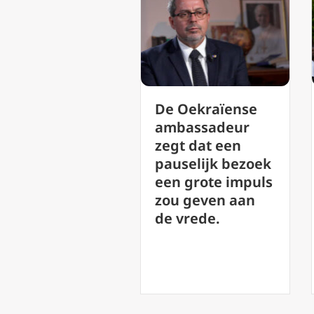
‘Lofzang van de
e Oekraïense
Vrede’: Leo XIV
mbassadeur
presenteert de
egt dat een
schoonheid van
auselijk bezoek
muziek als een
en grote impuls
weg naar God
ou geven aan
e vrede.