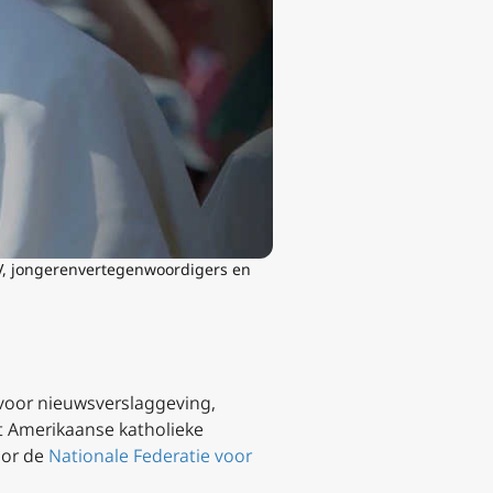
V, jongerenvertegenwoordigers en
 voor nieuwsverslaggeving,
et Amerikaanse katholieke
oor de
Nationale Federatie voor