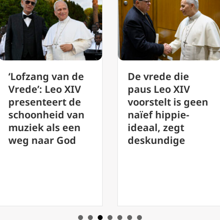
De vrede die
Vaticaan roept
paus Leo XIV
op tot evaluatie
voorstelt is geen
van de
naïef hippie-
uitvoering van
ideaal, zegt
synodaliteit
deskundige
voorafgaand aan
de vergadering
van 2028