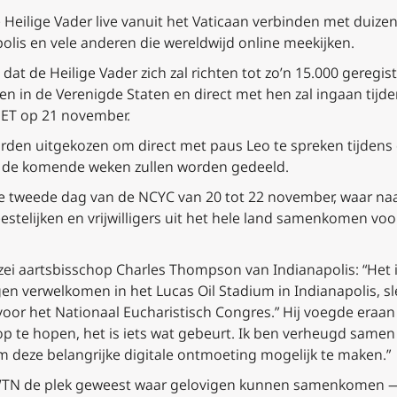
Heilige Vader live vanuit het Vaticaan verbinden met duizen
polis en vele anderen die wereldwijd online meekijken.
at de Heilige Vader zich zal richten tot zo’n 15.000 geregis
n in de Verenigde Staten en direct met hen zal ingaan tijd
 ET op 21 november.
orden uitgekozen om direct met paus Leo te spreken tijdens
 in de komende weken zullen worden gedeeld.
e tweede dag van de NCYC van 20 tot 22 november, waar naa
estelijken en vrijwilligers uit het hele land samenkomen vo
ei aartsbisschop Charles Thompson van Indianapolis: “Het 
n verwelkomen in het Lucas Oil Stadium in Indianapolis, sl
oor het Nationaal Eucharistisch Congres.” Hij voegde eraan 
 op te hopen, het is iets wat gebeurt. Ik ben verheugd sam
deze belangrijke digitale ontmoeting mogelijk te maken.”
 EWTN de plek geweest waar gelovigen kunnen samenkomen —