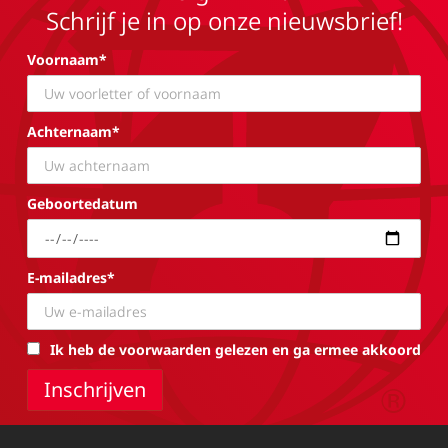
Schrijf je in op onze nieuwsbrief!
Voornaam*
Achternaam*
Geboortedatum
E-mailadres*
Ik heb de voorwaarden gelezen en ga ermee akkoord