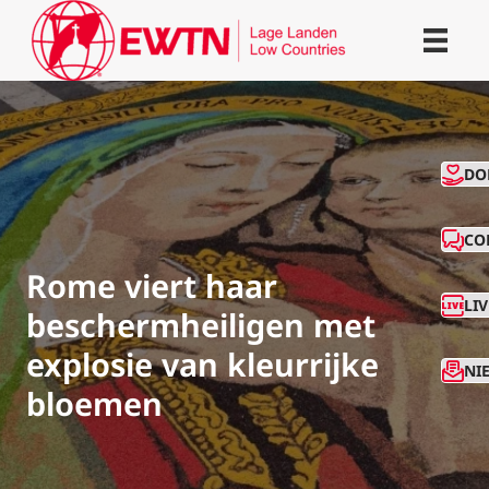
CO
DO
CO
Rome viert haar
LI
beschermheiligen met
explosie van kleurrijke
NI
bloemen