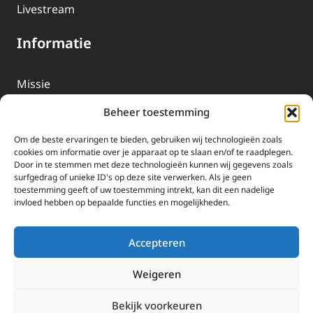
Livestream
Informatie
Missie
Over EWTN
Beheer toestemming
Geschiedenis
Om de beste ervaringen te bieden, gebruiken wij technologieën zoals
EWTN-Team
cookies om informatie over je apparaat op te slaan en/of te raadplegen.
Door in te stemmen met deze technologieën kunnen wij gegevens zoals
Organisatiegegevens
surfgedrag of unieke ID's op deze site verwerken. Als je geen
toestemming geeft of uw toestemming intrekt, kan dit een nadelige
invloed hebben op bepaalde functies en mogelijkheden.
Doneren
EWTN wordt uitsluitend gefinancierd door uw donaties.
Accepteren
Wij ontvangen bewust geen advertentie-inkomsten of
kerkelijke financiele ondersteuning.
Weigeren
Doneren
Bekijk voorkeuren