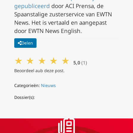
gepubliceerd
door ACI Prensa, de
Spaanstalige zusterservice van EWTN
News. Het is vertaald en aangepast
door EWTN News English.
Delen
★
★
★
★
★
5,0
(1)
Beoordeel aub deze post.
Categorieën:
Nieuws
Dossier(s):