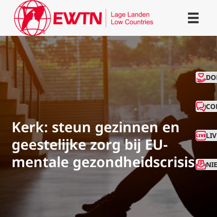
CO
DO
CO
Kerk: steun gezinnen en
LI
geestelijke zorg bij EU-
mentale gezondheidscrisis
NI