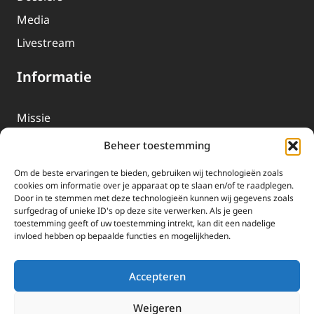
Media
Livestream
Informatie
Missie
Over EWTN
Beheer toestemming
Geschiedenis
Om de beste ervaringen te bieden, gebruiken wij technologieën zoals
EWTN-Team
cookies om informatie over je apparaat op te slaan en/of te raadplegen.
Door in te stemmen met deze technologieën kunnen wij gegevens zoals
Organisatiegegevens
surfgedrag of unieke ID's op deze site verwerken. Als je geen
toestemming geeft of uw toestemming intrekt, kan dit een nadelige
invloed hebben op bepaalde functies en mogelijkheden.
Doneren
EWTN wordt uitsluitend gefinancierd door uw donaties.
Accepteren
Wij ontvangen bewust geen advertentie-inkomsten of
kerkelijke financiele ondersteuning.
Weigeren
Doneren