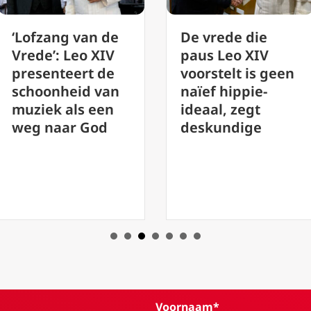
De vrede die
Vaticaan roept
paus Leo XIV
op tot evaluatie
voorstelt is geen
van de
naïef hippie-
uitvoering van
ideaal, zegt
synodaliteit
deskundige
voorafgaand aan
de vergadering
van 2028
Voornaam*