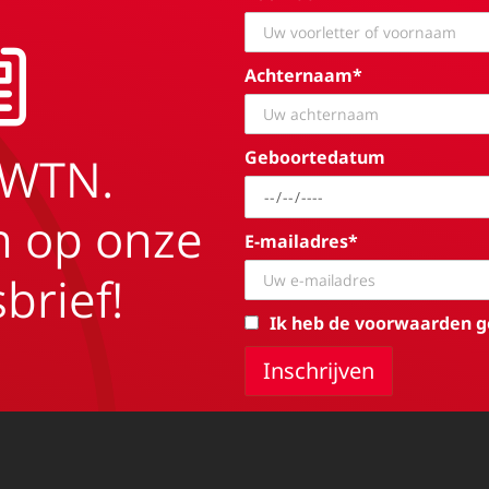
Achternaam*
Geboortedatum
EWTN.
in op onze
E-mailadres*
brief!
Ik heb de voorwaarden g