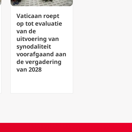
Katholieke
VN-
leesclubs: Tips
mensenrechte
voor het
ommissaris eis
opbouwen van
antwoorden v
gemeenschap en
Nicaragua ove
het groeien in
verdwenen
geloof
bisschop