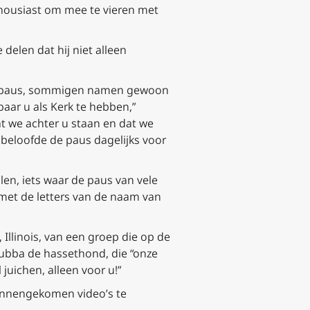
thousiast om mee te vieren met
delen dat hij niet alleen
en paus, sommigen namen gewoon
baar u als Kerk te hebben,”
at we achter u staan en dat we
 beloofde de paus dagelijks voor
n, iets waar de paus van vele
 met de letters van de naam van
 Illinois, van een groep die op de
Bubba de hassethond, die “onze
 juichen, alleen voor u!”
binnengekomen video’s te