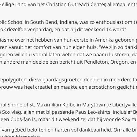
Heilige Land van het Christian Outreach Center, allemaal en
lic School in South Bend, Indiana, was zo enthousiast om te 
ok dezelfde verjaardag, en dat hij dit weekend 14 wordt.
usiasme over het hebben van hun eerste in Amerika gebor
ren vanuit het comfort van hun eigen huis. “We zijn zo dank
geren willen u vooral laten weten dat we naar u luisteren, d
Een andere man deelde een bericht uit Pendleton, Oregon, en
olygoten, die verjaardagsgroeten deelden in meerdere tale
vrouw was heel creatief en maakte een acrostichon gedicht
l Shrine of St. Maximilian Kolbe in Marytown te Libertyville,
Sox vlag, allen met bijpassende Paus Leo-shirts, inclusief 
een Cubs-fan is, maar dit weekend zei dat hij voor de Sox zal
 van gebed beloften en harten vol dankbaarheid. Om alle 
e video hieronder: