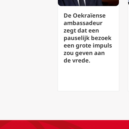
‘Lofzang van de
e Oekraïense
Vrede’: Leo XIV
mbassadeur
presenteert de
gt dat een
schoonheid van
uselijk bezoek
muziek als een
n grote impuls
weg naar God
ou geven aan
 vrede.