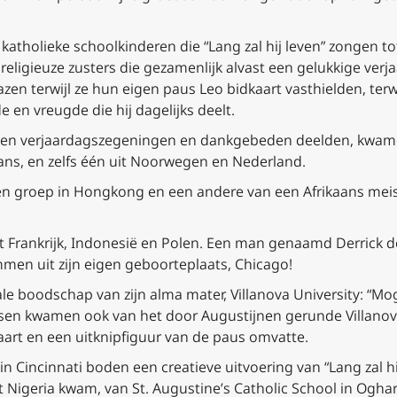
katholieke schoolkinderen die “Lang zal hij leven” zongen to
religieuze zusters die gezamenlijk alvast een gelukkige ve
azen terwijl ze hun eigen paus Leo bidkaart vasthielden, terw
 en vreugde die hij dagelijks deelt.
n verjaardagszegeningen en dankgebeden deelden, kwamen
Spaans, en zelfs één uit Noorwegen en Nederland.
en groep in Hongkong en een andere van een Afrikaans meisj
rankrijk, Indonesië en Polen. Een man genaamd Derrick de
mmen uit zijn eigen geboorteplaats, Chicago!
le boodschap van zijn alma mater, Villanova University: “Mo
en kwamen ook van het door Augustijnen gerunde Villanova 
aart en een uitknipfiguur van de paus omvatte.
n Cincinnati boden een creatieve uitvoering van “Lang zal hij
t Nigeria kwam, van St. Augustine’s Catholic School in Ogh