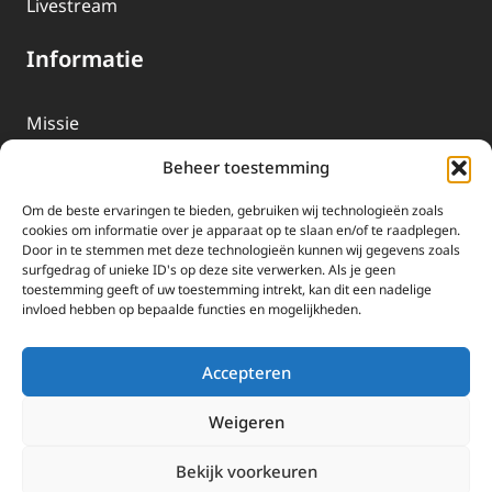
Livestream
Informatie
Missie
Over EWTN
Beheer toestemming
Geschiedenis
Om de beste ervaringen te bieden, gebruiken wij technologieën zoals
EWTN-Team
cookies om informatie over je apparaat op te slaan en/of te raadplegen.
Door in te stemmen met deze technologieën kunnen wij gegevens zoals
Organisatiegegevens
surfgedrag of unieke ID's op deze site verwerken. Als je geen
toestemming geeft of uw toestemming intrekt, kan dit een nadelige
invloed hebben op bepaalde functies en mogelijkheden.
Doneren
EWTN wordt uitsluitend gefinancierd door uw donaties.
Accepteren
Wij ontvangen bewust geen advertentie-inkomsten of
kerkelijke financiele ondersteuning.
Weigeren
Doneren
Bekijk voorkeuren