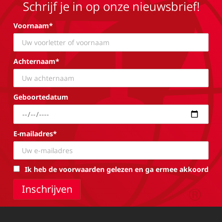
Schrijf je in op onze nieuwsbrief!
Voornaam*
Achternaam*
Geboortedatum
E-mailadres*
Ik heb de voorwaarden gelezen en ga ermee akkoord