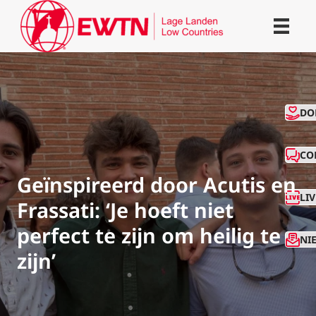
CO
DO
CO
Geïnspireerd door Acutis en
LI
Frassati: ‘Je hoeft niet
perfect te zijn om heilig te
NI
zijn’