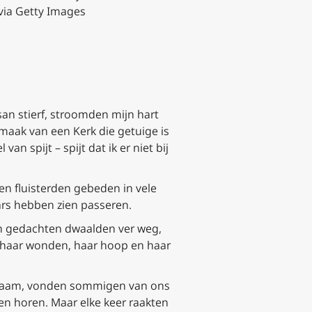
 via Getty Images
șan stierf, stroomden mijn hart
tmaak van een Kerk die getuige is
n spijt – spijt dat ik er niet bij
en fluisterden gebeden in vele
rs hebben zien passeren.
jn gedachten dwaalden ver weg,
te haar wonden, haar hoop en haar
ngzaam, vonden sommigen van ons
n horen. Maar elke keer raakten