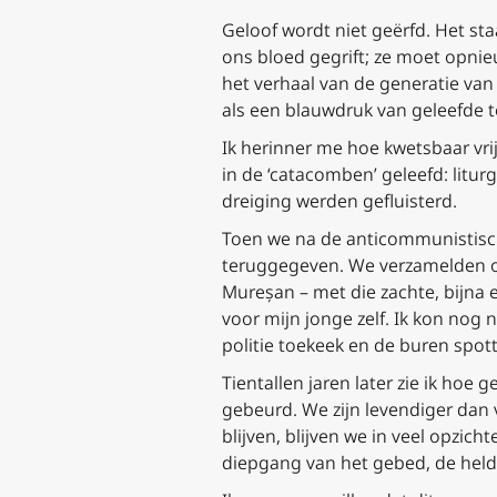
Geloof wordt niet geërfd. Het st
ons bloed gegrift; ze moet opni
het verhaal van de generatie van 
als een blauwdruk van geleefde t
Ik herinner me hoe kwetsbaar vri
in de ‘catacomben’ geleefd: litu
dreiging werden gefluisterd.
Toen we na de anticommunistische
teruggegeven. We verzamelden on
Mureșan – met die zachte, bijna 
voor mijn jonge zelf. Ik kon nog 
politie toekeek en de buren spot
Tientallen jaren later zie ik hoe
gebeurd. We zijn levendiger dan
blijven, blijven we in veel opzich
diepgang van het gebed, de helde