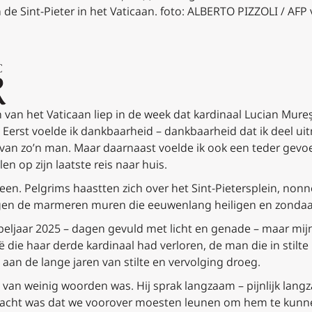
n de Sint-Pieter in het Vaticaan. foto: ALBERTO PIZZOLI / AFP
 van het Vaticaan liep in de week dat kardinaal Lucian Mure
 Eerst voelde ik dankbaarheid – dankbaarheid dat ik deel ui
an zo’n man. Maar daarnaast voelde ik ook een teder gevoel va
 op zijn laatste reis naar huis.
n. Pelgrims haastten zich over het Sint-Pietersplein, nonn
egen de marmeren muren die eeuwenlang heiligen en zondaa
ubeljaar 2025 – dagen gevuld met licht en genade – maar mi
ë die haar derde kardinaal had verloren, de man die in stil
aan de lange jaren van stilte en vervolging droeg.
van weinig woorden was. Hij sprak langzaam – pijnlijk la
zacht was dat we voorover moesten leunen om hem te kunne