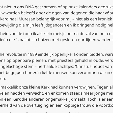
aat niet in ons DNA geschreven of op onze kalenders gedrukt.
euw worden beleefd door de ogen van degenen die haar vóó
kardinaal Mureșan belangrijk voor mij – niet als een kronie
oewijding die mijn leeftijdsgenoten en ik dringend nodig h
jheid voelde toen ik als klein meisje net na de val van het
rgieën die ’s nachts in huizen met gesloten gordijnen werde
 revolutie in 1989 eindelijk openlijker konden bidden, war
s op openbare pleinen, met priesters gehuld in oude, ver
engelachtige stem – herhaalde zachtjes: ‘Christus houdt van
niet begrijpen hoe zo’n liefde mensen kon verwarmen die in d
ten.
 gemakkelijk onze kleine Kerk had kunnen verdwijnen. Tegen al
 velen hadden verwacht, en er komen steeds meer jonge me
ten een Kerk die anderen ongemakkelijk maakt. Toch is er een r
rheid van de overtuiging en een koppige trouw die voortkom