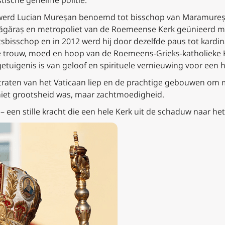
erd Lucian Mureșan benoemd tot bisschop van Maramureș (
 Făgăraș en metropoliet van de Roemeense Kerk geünieerd me
sbisschop en in 2012 werd hij door dezelfde paus tot kardi
 trouw, moed en hoop van de Roemeens-Grieks-katholieke K
getuigenis is van geloof en spirituele vernieuwing voor een h
 straten van het Vaticaan liep en de prachtige gebouwen om 
 niet grootsheid was, maar zachtmoedigheid.
een stille kracht die een hele Kerk uit de schaduw naar het 