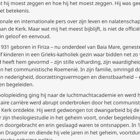
wat hij moest zeggen en hoe hij het moest zeggen. Hij was g
et betekenis.
ionale en internationale pers over zijn leven en nalatenschap
aan de Kerk. Maar wat mij het meest bijblijft, is niet de offic
in geloof en eenvoud.
931 geboren in Firiza – nu onderdeel van Baia Mare, genest
f kinderen in een Grieks-katholiek gezin waar bidden net zo
heeft hem gevormd – zijn stille volharding, zijn waardighei
van het communistische Roemenië. In zijn familie, omringd d
van nederigheid, doorzettingsvermogen en dienstbaarheid –
den begeleiden.
oolopleiding ging hij naar de luchtmachtacademie en werd hi
litaire carrière werd abrupt onderbroken door het communisti
 Kerk ontdekte. Hij werd gedwongen tot dwangarbeid bij de
er zijn theologiestudie in het geheim voort, onder begeleidi
n doorgebracht en erin geslaagd waren te ontsnappen. In 1
an Dragomir en diende hij vele jaren in het geheim, voortd
tische geheime politie.