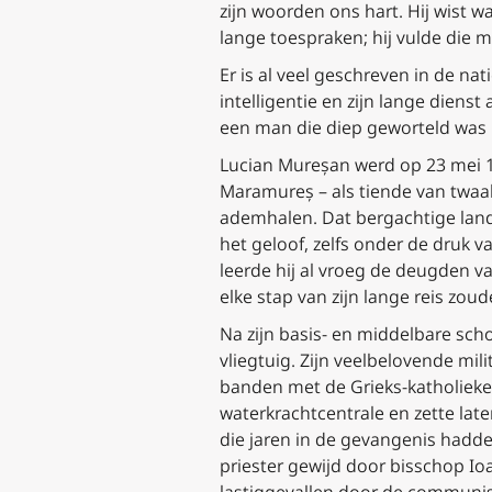
zijn woorden ons hart. Hij wist 
lange toespraken; hij vulde die m
Er is al veel geschreven in de nat
intelligentie en zijn lange dienst 
een man die diep geworteld was 
Lucian Mureșan werd op 23 mei 1
Maramureș – als tiende van twaal
ademhalen. Dat bergachtige land 
het geloof, zelfs onder de druk 
leerde hij al vroeg de deugden 
elke stap van zijn lange reis zou
Na zijn basis- en middelbare sch
vliegtuig. Zijn veelbelovende mi
banden met de Grieks-katholieke
waterkrachtcentrale en zette lat
die jaren in de gevangenis hadde
priester gewijd door bisschop Io
lastiggevallen door de communis