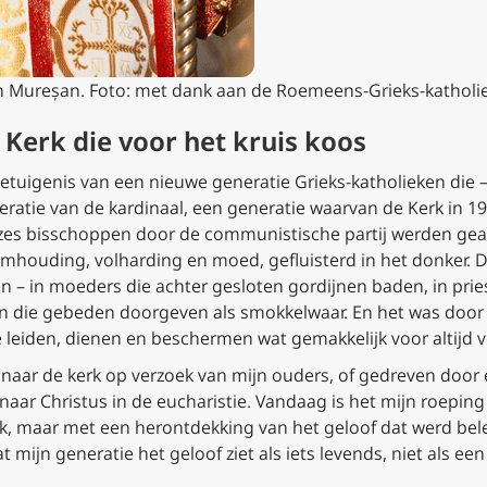
ian Mureșan. Foto: met dank aan de Roemeens-Grieks-katholi
 Kerk die voor het kruis koos
 getuigenis van een nieuwe generatie Grieks-katholieken die 
ratie van de kardinaal, een generatie waarvan de Kerk in 194
 zes bisschoppen door de communistische partij werden gear
houding, volharding en moed, gefluisterd in het donker. D
 – in moeders die achter gesloten gordijnen baden, in priest
en die gebeden doorgeven als smokkelwaar. En het was door di
e leiden, dienen en beschermen wat gemakkelijk voor altijd
en naar de kerk op verzoek van mijn ouders, of gedreven doo
naar Christus in de eucharistie. Vandaag is het mijn roepin
uk, maar met een herontdekking van het geloof dat werd be
 mijn generatie het geloof ziet als iets levends, niet als ee