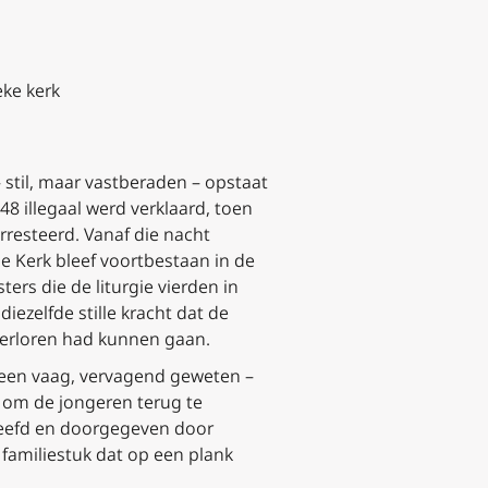
eke kerk
– stil, maar vastberaden – opstaat
8 illegaal werd verklaard, toen
resteerd. Vanaf die nacht
e Kerk bleef voortbestaan in de
ers die de liturgie vierden in
ezelfde stille kracht dat de
 verloren had kunnen gaan.
r een vaag, vervagend geweten –
g om de jongeren terug te
leefd en doorgegeven door
n familiestuk dat op een plank