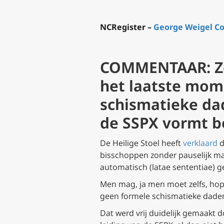
NCRegister –
George Weigel
C
COMMENTAAR: Zel
het laatste mom
schismatieke dad
de SSPX vormt b
De Heilige Stoel heeft
verklaard
d
bisschoppen zonder pauselijk mand
automatisch
(latae sententiae
) 
Men mag, ja men moet zelfs, hope
geen formele schismatieke daden 
Dat werd vrij duidelijk gemaakt 