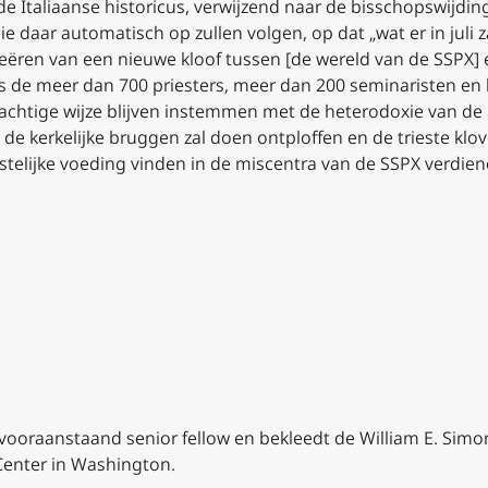
 Italiaanse historicus, verwijzend naar de bisschopswijdinge
 daar automatisch op zullen volgen, op dat „wat er in juli 
reëren van een nieuwe kloof tussen [de wereld van de SSPX] en
ls de meer dan 700 priesters, meer dan 200 seminaristen en
-achtige wijze blijven instemmen met de heterodoxie van de 
, de kerkelijke bruggen zal doen ontploffen en de trieste klov
telijke voeding vinden in de miscentra van de SSPX verdien
ooraanstaand senior fellow en bekleedt de William E. Simon-
 Center in Washington.