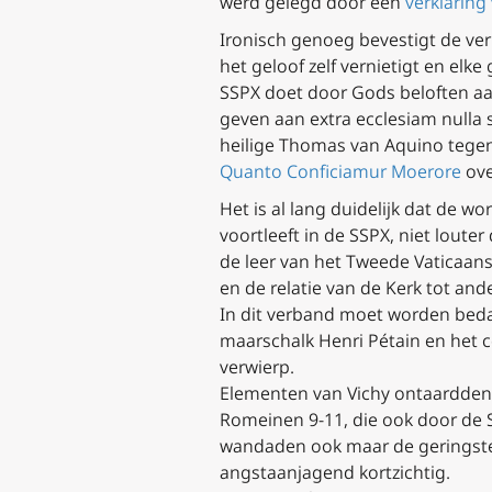
werd gelegd door een
verklaring 
Ironisch genoeg bevestigt de ver
het geloof zelf vernietigt en el
SSPX doet door Gods beloften aan 
geven aan
extra
ecclesiam nulla 
heilige Thomas van Aquino tegen,
Quanto Conficiamur Moerore
ove
Het is al lang duidelijk dat de 
voortleeft in de SSPX, niet loute
de leer van het Tweede Vaticaans 
en de relatie van de Kerk tot ande
In dit verband moet worden beda
maarschalk Henri Pétain en het c
verwierp.
Elementen van Vichy ontaardden u
Romeinen 9-11, die ook door de
wandaden ook maar de geringste e
angstaanjagend kortzichtig.