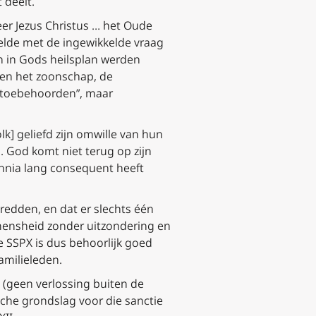
 deelt.
eer Jezus Christus … het Oude
telde met de ingewikkelde vraag
en in Gods heilsplan werden
oren het zoonschap, de
 „toebehoorden”, maar
lk] geliefd zijn omwille van hun
 God komt niet terug op zijn
ennia lang consequent heeft
e redden, en dat er slechts één
mensheid zonder uitzondering en
 SSPX is dus behoorlijk goed
amilieleden.
(geen verlossing buiten de
che grondslag voor die sanctie