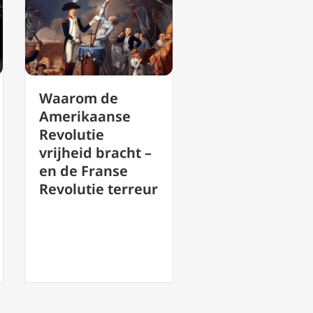
Waarom de
Bisdom Oslo
Amerikaanse
start
Revolutie
heiligverklarings
vrijheid bracht –
proces voor
en de Franse
SigridUndset
Revolutie terreur