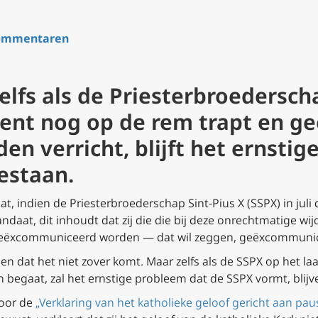
ommentaren
fs als de Priesterbroederscha
ent nog op de rem trapt en g
en verricht, blijft het ernsti
estaan.
at, indien de Priesterbroederschap Sint-Pius X (SSPX) in jul
aat, dit inhoudt dat zij die die bij deze onrechtmatige wij
geëxcommuniceerd worden — dat wil zeggen, geëxcommunic
n dat het niet zover komt. Maar zelfs als de SSPX op het l
begaat, zal het ernstige probleem dat de SSPX vormt, blijv
door de
„Verklaring van het katholieke geloof gericht aan pau