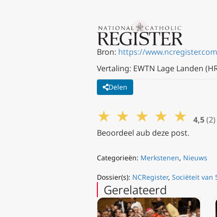
Bron:
https://www.ncregister.com
Vertaling: EWTN Lage Landen (HR
Delen
★
★
★
★
★
4,5
(2)
Beoordeel aub deze post.
Categorieën:
Merkstenen
,
Nieuws
Dossier(s):
NCRegister
,
Sociëteit van 
Gerelateerd