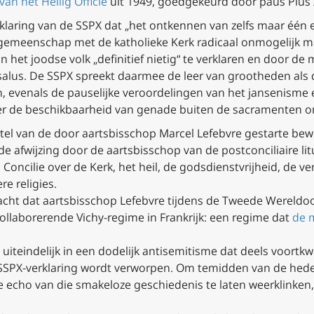
van het Heilig Officie
uit 1949, goedgekeurd door paus Pius X
klaring van de SSPX dat „het ontkennen van zelfs maar één 
ke gemeenschap met de katholieke Kerk radicaal onmogelijk ma
het joodse volk „definitief nietig“ te verklaren en door de 
salus
. De SSPX spreekt daarmee de leer van grootheden als 
 evenals de pauselijke veroordelingen van het jansenisme en
r de beschikbaarheid van genade buiten de sacramenten o
wortel van de door aartsbisschop Marcel Lefebvre gestarte b
r de afwijzing door de aartsbisschop van de postconciliaire li
Concilie over de Kerk, het heil, de godsdienstvrijheid, de v
re religies.
cht dat aartsbisschop Lefebvre tijdens de Tweede Wereldo
ollaborerende Vichy-regime in Frankrijk: een regime dat
de 
iteindelijk in een dodelijk antisemitisme dat deels voortk
 SSPX-verklaring wordt verworpen. Om temidden van de hed
cho van die smakeloze geschiedenis te laten weerklinken, i