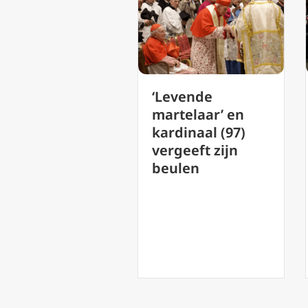
‘Levende
‘P
 na zijn
martelaar’ en
pa
den leeft
kardinaal (97)
nie
orbeeld
vergeeft zijn
co
rdinaal
beulen
a voort in
ïne