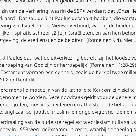
ewust, verklaart dat zij het geloof van de katholieke Kerk niet
 zin van de Verklaring, waarin de SSPX verklaart dat „Onze H
verklaard”. Dat zou de Sint-Paulus geschokt hebben, die wors
kiezing van Israël en het Nieuwe Verbond, waarbij de heiden
e inspiratie schreef: „Zij zijn Israëlieten, en aan hen beh
etgeving, de eredienst en de beloften“ (Romeinen 9:4). Niet
 Paulus dat „wat de uitverkiezing betreft, zij [het Joodse vo
 roeping van God zijn onherroepelijk” (Romeinen 11:28-29).
 Testament vormen een eenheid, zoals de Kerk al twee mill
SPX ontkent dit.
dere mens lid moet zijn van de katholieke Kerk om zijn ziel t
opgenomen te worden. Deze noodzaak geldt voor de gehele 
nen, joden, moslims, heidenen en atheïsten.” De hel van de
, anglicaanse, joodse, moslim- en ongelovige vrienden en f
verdraaiing van de oude stelregel
extra ecclesiam nulla salus
eeney in 1953 werd geëxcommuniceerd, waarbij de theologis