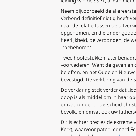
leiding van de SSPX, al dan niet b
Neem bijvoorbeeld de allereerste
Verbond definitief nietig heeft 
naar de relatie tussen de uitver
opgenomen, en die onder goddelijk
heerlijkheid, de verbonden, de w
„toebehoren”.
Twee hoofdstukken later benadrukt
voorvaderen. Want de gaven en de
beloften, en het Oude en Nieuwe
bevestigd. De verklaring van de S
De verklaring stelt verder dat „ie
doop is als middel om in haar 
omvat zonder onderscheid christe
bevolkt en omvat ook uw lutherse
Dit is echter precies de extreme 
Kerk), waarvoor pater Leonard F