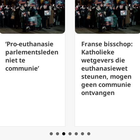
ro-euthanasie
Franse bisschop:
rlementsleden
Katholieke
t te
wetgevers die
mmunie’
euthanasiewet
steunen, mogen
geen communie
ontvangen