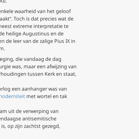
II.
enkele waarheid van het geloof
akt“. Toch is dat precies wat de
meest extreme interpretatie te
de heilige Augustinus en de
 de leer van de zalige Pius IX in
m.
eweging, die vandaag de dag
turgie was, maar een afwijzing van
erhoudingen tussen Kerk en staat,
orlog een aanhanger was van
moderniteit
met wortel en tak
wam uit de verwerping van
endaagse antisemitische
s, op zijn zachtst gezegd,