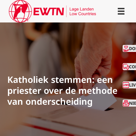
CO
DO
CO
Katholiek stemmen: een
LI
priester over de methode
van onderscheiding
NI