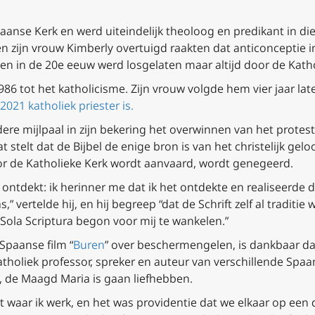
anse Kerk en werd uiteindelijk theoloog en predikant in die 
n zijn vrouw Kimberly overtuigd raakten dat anticonceptie in
en in de 20e eeuw werd losgelaten maar altijd door de Kath
 tot het katholicisme. Zijn vrouw volgde hem vier jaar later
2021 katholiek priester is.
ere mijlpaal in zijn bekering het overwinnen van het protes
at stelt dat de Bijbel de enige bron is van het christelijk geloo
r de Katholieke Kerk wordt aanvaard, wordt genegeerd.
a ontdekt: ik herinner me dat ik het ontdekte en realiseerde 
s,” vertelde hij, en hij begreep “dat de Schrift zelf al tradit
.’ Sola Scriptura begon voor mij te wankelen.”
Spaanse film “
Buren
” over beschermengelen, is dankbaar da
atholiek professor, spreker en auteur van verschillende Spaa
”, de Maagd Maria is gaan liefhebben.
eit waar ik werk, en het was providentie dat we elkaar op ee