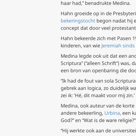
haar had,” benadrukte Medina.
Hahn groeide op in de Presbyteria
bekeringstocht
begon nadat hij e
concept dat door veel protestant
Hahn bekeerde zich met Pasen 1986
kinderen, van wie
Jeremiah sinds 
Medina legde ook uit dat een and
Scriptura” (“alleen Schrift”) was, d
een bron van openbaring die doo
“Ik had de fout van sola Scriptur
gebrek aan logica, zo duidelijk wa
zei ik: ‘Hé, dit maakt voor mij zin
Medina, ook auteur van de korte 
andere bekeerling,
Urbina
, een k
God?” en “Wat is de ware religie?
“Hij werkte ook aan de universit