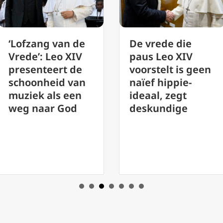
De vrede die
Vaticaan roept
paus Leo XIV
op tot evaluatie
voorstelt is geen
van de
naïef hippie-
uitvoering van
ideaal, zegt
synodaliteit
deskundige
voorafgaand aan
de vergadering
van 2028