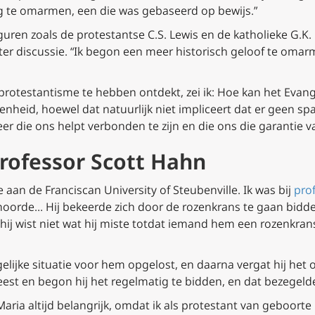
ng te omarmen, een die was gebaseerd op bewijs.”
figuren zoals de protestantse C.S. Lewis en de katholieke G.K.
ter discussie. “Ik begon een meer historisch geloof te oma
protestantisme te hebben ontdekt, zei ik: Hoe kan het Evange
eenheid, hoewel dat natuurlijk niet impliceert dat er geen s
leer die ons helpt verbonden te zijn en die ons die garantie v
rofessor Scott Hahn
aan de Franciscan University of Steubenville. Ik was bij
pro
s hoorde… Hij bekeerde zich door de rozenkrans te gaan bidde
ij wist niet wat hij miste totdat iemand hem een rozenkrans
lijke situatie voor hem opgelost, en daarna vergat hij het 
st en begon hij het regelmatig te bidden, en dat bezegelde z
Maria altijd belangrijk, omdat ik als protestant van geboor