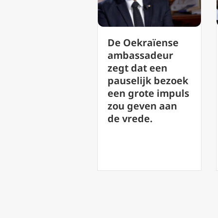
‘Lofzang van de
e Oekraïense
Vrede’: Leo XIV
mbassadeur
presenteert de
egt dat een
schoonheid van
auselijk bezoek
muziek als een
en grote impuls
weg naar God
ou geven aan
e vrede.