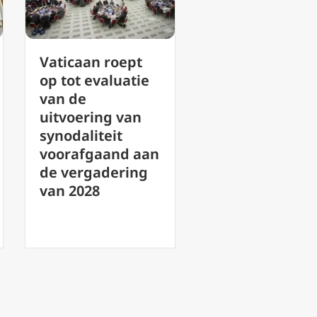
Katholieke
VN-
leesclubs: Tips
mensenrecht
voor het
ommissaris ei
opbouwen van
antwoorden v
gemeenschap en
Nicaragua ov
het groeien in
verdwenen
geloof
bisschop