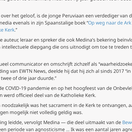
 over het geloof, is de jonge Peruviaan een verdediger van 
media evenals in zijn Spaanstalige boek “
Op weg naar de Ark 
ke Kerk
.”
ke auteur, leraar en spreker die ook Medina’s bekering beïnvl
 intellectuele diepgang die ons uitnodigt om toe te treden t
ueel communicator en omschrijft zichzelf als “waarheidzoeke
ing van EWTN News, deelde hij dat hij zich al sinds 2017 “in 
 twee of drie jaar duurde.”
de COVID-19 pandemie en op het hoogfeest van de Onbevle
 werd officieel deel van de Katholieke Kerk.
noodzakelijk was het sacrament in de Kerk te ontvangen, aa
ngen mogelijk niet volledig geldig was.
ering leidde, vervolgt Medina — die deel uitmaakt van de
Bewe
n periode van agnosticisme … Ik was een aantal jaren agno