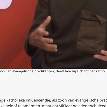
on van evangelische predikanten, deelt hoe hij zich tot het kathol
ge katholieke influencer die, als zoon van evangelische pred
e geloof te omarmen, maar dat vijf jaar geleden toch deed