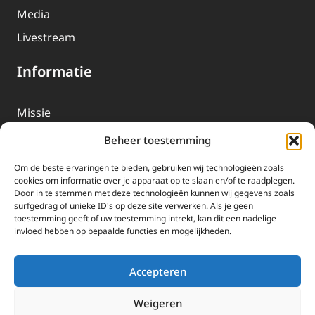
Media
Livestream
Informatie
Missie
Over EWTN
Beheer toestemming
Geschiedenis
Om de beste ervaringen te bieden, gebruiken wij technologieën zoals
EWTN-Team
cookies om informatie over je apparaat op te slaan en/of te raadplegen.
Door in te stemmen met deze technologieën kunnen wij gegevens zoals
Organisatiegegevens
surfgedrag of unieke ID's op deze site verwerken. Als je geen
toestemming geeft of uw toestemming intrekt, kan dit een nadelige
invloed hebben op bepaalde functies en mogelijkheden.
Doneren
EWTN wordt uitsluitend gefinancierd door uw donaties.
Accepteren
Wij ontvangen bewust geen advertentie-inkomsten of
kerkelijke financiele ondersteuning.
Weigeren
Doneren