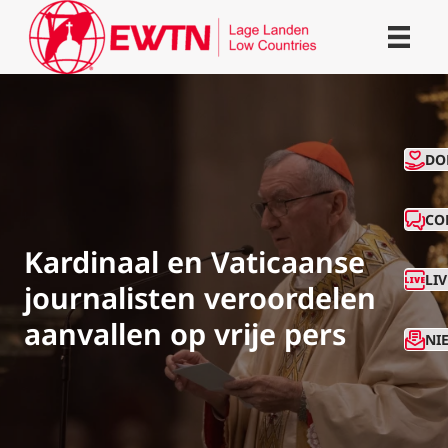
CO
DO
CO
Kardinaal en Vaticaanse
LI
journalisten veroordelen
aanvallen op vrije pers
NI