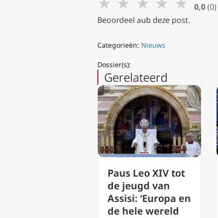
★
★
★
★
★
0,0
(0)
Beoordeel aub deze post.
Categorieën:
Nieuws
Dossier(s):
Gerelateerd
Paus Leo XIV tot
Paus tot
de jeugd van
Wereldcon
Assisi: ‘Europa en
SIGNIS: O
de hele wereld
digitale