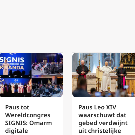
Paus Leo XIV
De Oek
waarschuwt dat
ambas
gres
gebed verdwijnt
zegt d
marm
uit christelijke
pausel