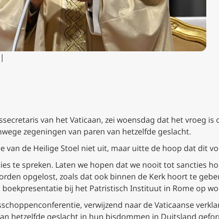
 |
tssecretaris van het Vaticaan, zei woensdag dat het vroeg is
wege zegeningen van paren van hetzelfde geslacht.
tie van de Heilige Stoel niet uit, maar uitte de hoop dat di
ties te spreken. Laten we hopen dat we nooit tot sancties h
en opgelost, zoals dat ook binnen de Kerk hoort te gebeur
en boekpresentatie bij het Patristisch Instituut in Rome op w
sschoppenconferentie, verwijzend naar de Vaticaanse verkla
an hetzelfde geslacht in hun bisdommen in Duitsland geform