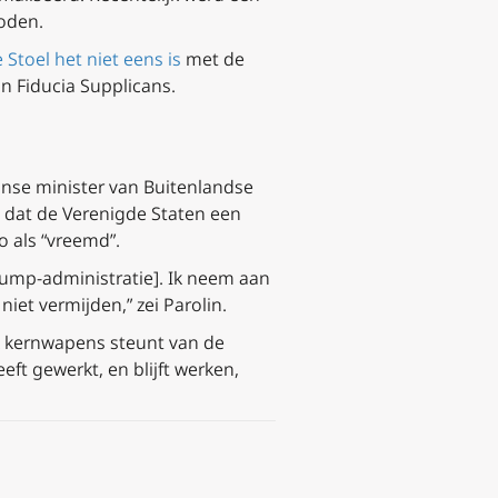
boden.
 Stoel het niet eens is
met de
an
Fiducia Supplicans
.
anse minister van Buitenlandse
ei dat de Verenigde Staten een
o als “vreemd”.
Trump-administratie]. Ik neem aan
iet vermijden,” zei Parolin.
k kernwapens steunt van de
eft gewerkt, en blijft werken,