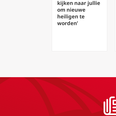
kijken naar jullie
communica
om nieuwe
die de
heiligen te
menselijke
worden’
waardighe
bevordert