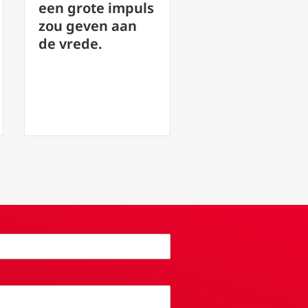
muziek als een
ide
ote impuls
weg naar God
de
ven aan
de.