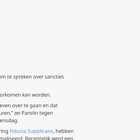
 om te spreken over sancties
t voorkomen kan worden.
oeven over te gaan en dat
en,” zei Parolin tegen
oensdag.
ring
Fiducia Supplicans
, hebben
aliseerd. Recentelijk werd een