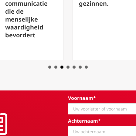
gezinnen.
een gr
tie
zou ge
de vre
id
Voornaam*
Achternaam*