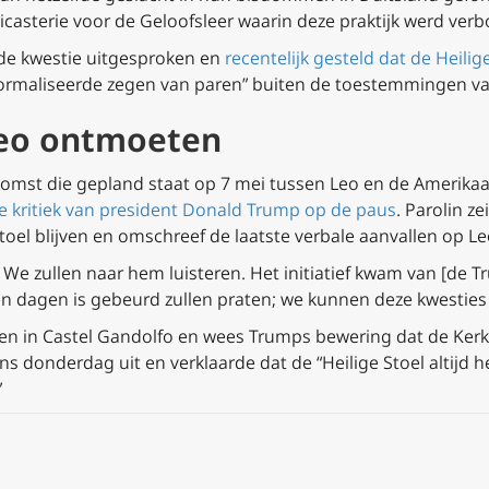
Dicasterie voor de Geloofsleer waarin deze praktijk werd ver
 de kwestie uitgesproken en
recentelijk gesteld dat de Heilige
formaliseerde zegen van paren” buiten de toestemmingen v
Leo ontmoeten
nkomst die gepland staat op 7 mei tussen Leo en de Amerika
e kritiek van president Donald Trump op de paus
. Parolin z
oel blijven en omschreef de laatste verbale aanvallen op Le
. We zullen naar hem luisteren. Het initiatief kwam van [de 
n dagen is gebeurd zullen praten; we kunnen deze kwesties n
ten in Castel Gandolfo en wees Trumps bewering dat de Ker
s donderdag uit en verklaarde dat de “Heilige Stoel altijd he
”