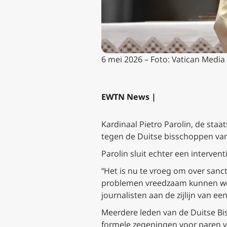
6 mei 2026 – Foto: Vatican Media
EWTN News |
Kardinaal Pietro Parolin, de staa
tegen de Duitse bisschoppen van
Parolin sluit echter een interven
“Het is nu te vroeg om over sanc
problemen vreedzaam kunnen word
journalisten aan de zijlijn van e
Meerdere leden van de Duitse Bi
formele zegeningen voor paren v