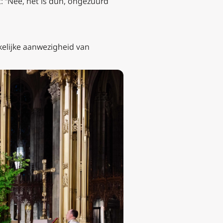
t: “Nee, het is dun, ongezuurd
kelijke aanwezigheid van