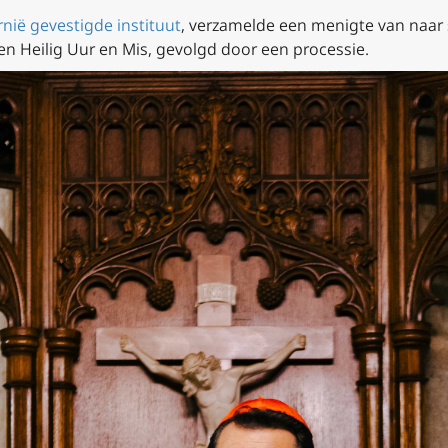
ornië gevestigde instituut
, verzamelde een menigte van naar 
een Heilig Uur en Mis, gevolgd door een processie.