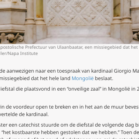
postolische Prefectuur van Ulaanbaatar, een missiegebied dat het 
dler/Napa Institute
n de aanwezigen naar een toespraak van kardinaal Giorgio 
 missiegebied dat het hele land
Mongolië
beslaat.
diefstal die plaatsvond in een “onveilige zaal” in Mongolië i
in de voordeur open te breken en in het aan de muur beves
vertelde de kardinaal.
ter een catechist stuurde om de diefstal de volgende dag bij
n “het kostbaarste hebben gestolen dat we hebben.” Toen de