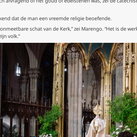
ch afvragend of het goud of edelstenen was, zei de catechis
kend dat de man een vreemde religie beoefende.
e onmeetbare schat van de Kerk,” zei Marengo. “Het is de wer
jn volk.”