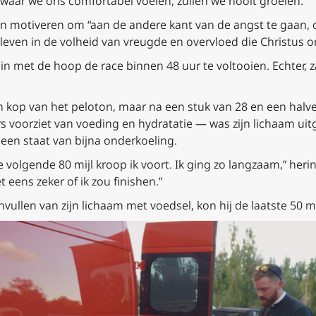
 waar we ons comfortabel voelen, zullen we nooit groeien.”
 motiveren om “aan de andere kant van de angst te gaan, 
 leven in de volheid van vreugde en overvloed die Christus o
 met de hoop de race binnen 48 uur te voltooien. Echter, za
n kop van het peloton, maar na een stuk van 28 en een halv
rs voorziet van voeding en hydratatie — was zijn lichaam ui
 een staat van bijna onderkoeling.
volgende 80 mijl kroop ik voort. Ik ging zo langzaam,” herinn
 eens zeker of ik zou finishen.”
vullen van zijn lichaam met voedsel, kon hij de laatste 50 mi