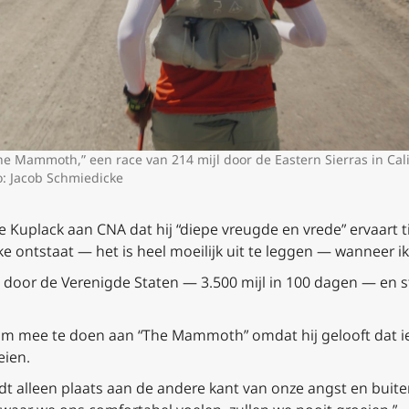
e Mammoth,” een race van 214 mijl door de Eastern Sierras in Ca
to: Jacob Schmiedicke
e Kuplack aan CNA dat hij “diepe vreugde en vrede” ervaart t
e ontstaat — het is heel moeilijk uit te leggen — wanneer ik 
rs door de Verenigde Staten — 3.500 mijl in 100 dagen — en 
d om mee te doen aan “The Mammoth” omdat hij gelooft dat i
ien.
t alleen plaats aan de andere kant van onze angst en buiten