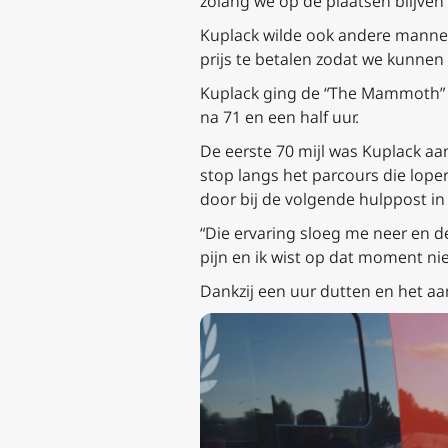
zolang we op de plaatsen blijven
Kuplack wilde ook andere mannen
prijs te betalen zodat we kunnen
Kuplack ging de “The Mammoth” in
na 71 en een half uur.
De eerste 70 mijl was Kuplack aa
stop langs het parcours die lope
door bij de volgende hulppost in
“Die ervaring sloeg me neer en de 
pijn en ik wist op dat moment niet
Dankzij een uur dutten en het aan