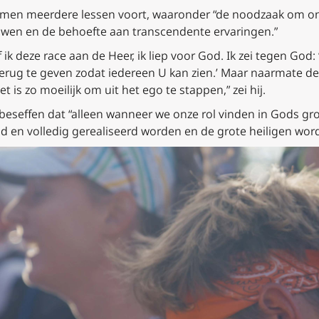
kwamen meerdere lessen voort, waaronder “de noodzaak om on
ouwen en de behoefte aan transcendente ervaringen.”
ik deze race aan de Heer, ik liep voor God. Ik zei tegen God:
erug te geven zodat iedereen U kan zien.’ Maar naarmate de 
t is zo moeilijk om uit het ego te stappen,” zei hij.
beseffen dat “alleen wanneer we onze rol vinden in Gods groot
d en volledig gerealiseerd worden en de grote heiligen worde