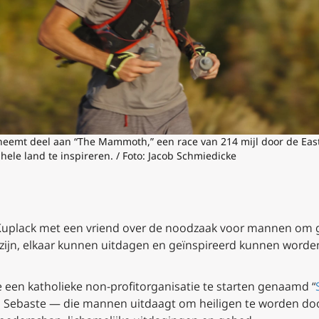
eemt deel aan “The Mammoth,” een race van 214 mijl door de Eastern
ele land te inspireren. / Foto: Jacob Schmiedicke
an Kuplack met een vriend over de noodzaak voor mannen 
 zijn, elkaar kunnen uitdagen en geïnspireerd kunnen word
 een katholieke non-profitorganisatie te starten genaamd “
n Sebaste — die mannen uitdaagt om heiligen te worden doo