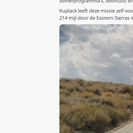
zomerprogramma’s, avontuur, bro
Kuplack leeft deze missie zelf v
214 mijl door de Eastern Sierras