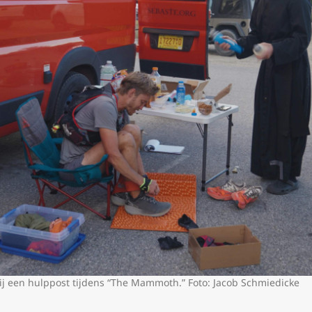
ij een hulppost tijdens “The Mammoth.” Foto: Jacob Schmiedicke