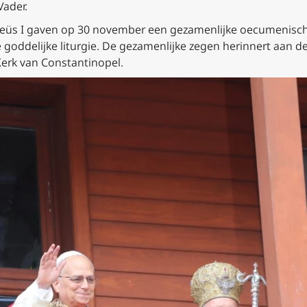
Vader.
meüs I gaven op 30 november een gezamenlijke oecumenisch
e goddelijke liturgie. De gezamenlijke zegen herinnert aa
erk van Constantinopel.