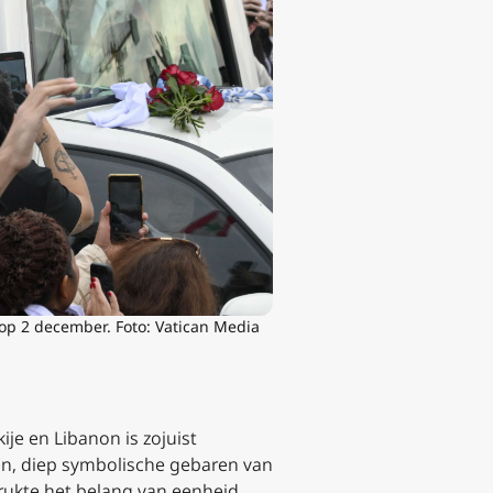
) op 2 december
. Foto: Vatican Media
ije en Libanon is zojuist
n, diep symbolische gebaren van
ukte het belang van eenheid,