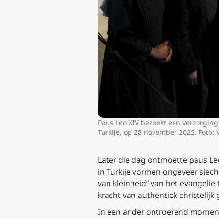
Paus Leo XIV bezoekt een verzorgin
Turkije, op 28 november 2025. Foto: 
Later die dag ontmoette paus Leo
in Turkije vormen ongeveer slech
van kleinheid” van het evangelie
kracht van authentiek christelijk
In een ander ontroerend moment i