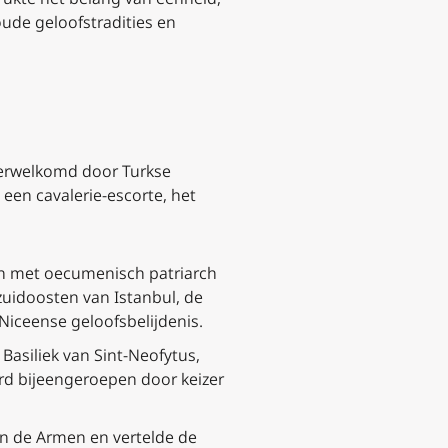
ude geloofstradities en
 verwelkomd door Turkse
 een cavalerie-escorte, het
en met oecumenisch patriarch
 zuidoosten van Istanbul, de
 Niceense geloofsbelijdenis.
asiliek van Sint-Neofytus,
erd bijeengeroepen door keizer
van de Armen en vertelde de