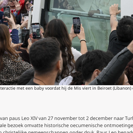
teractie met een baby voordat hij de Mis viert in Beiroet (Libanon
is van paus Leo XIV van 27 november tot 2 december naar Turk
nale bezoek omvatte historische oecumenische ontmoetinge
 christelijke gemeenschappen onder druk. Paus Leo benadr