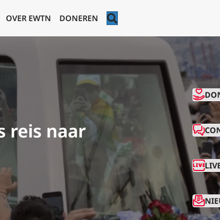
ZOEKEN
OVER EWTN
DONEREN
CO
DO
 reis naar
CO
LIV
NIE