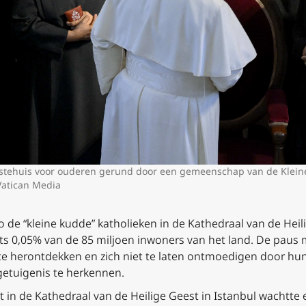
gstehuis voor ouderen gerund door een gemeenschap van de Kleine
Vatican Media
 de “kleine kudde” katholieken in de Kathedraal van de Heili
ts 0,05% van de 85 miljoen inwoners van het land. De paus
 te herontdekken en zich niet te laten ontmoedigen door hun
 getuigenis te herkennen.
n de Kathedraal van de Heilige Geest in Istanbul wachtte e