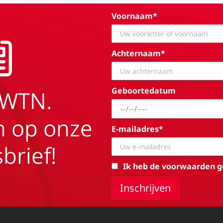
Voornaam*
Achternaam*
Geboortedatum
EWTN.
in op onze
E-mailadres*
brief!
Ik heb de voorwaarden g