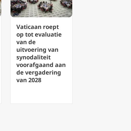
Katholieke
VN-
leesclubs: Tips
mensenrecht
voor het
ommissaris ei
opbouwen van
antwoorden 
gemeenschap en
Nicaragua ov
het groeien in
verdwenen
geloof
bisschop