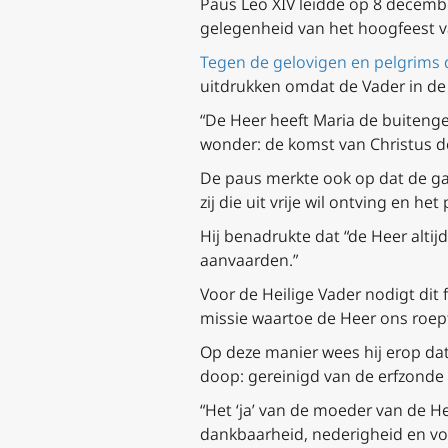
Paus Leo XIV leidde op 8 decembe
gelegenheid van het hoogfeest 
Tegen de gelovigen en pelgrims 
uitdrukken omdat de Vader in de
“De Heer heeft Maria de buiteng
wonder: de komst van Christus de 
De paus merkte ook op dat de ga
zij die uit vrije wil ontving en h
Hij benadrukte dat “de Heer altij
aanvaarden.”
Voor de Heilige Vader nodigt dit 
missie waartoe de Heer ons roept
Op deze manier wees hij erop da
doop: gereinigd van de erfzonde 
“Het ‘ja’ van de moeder van de He
dankbaarheid, nederigheid en vol