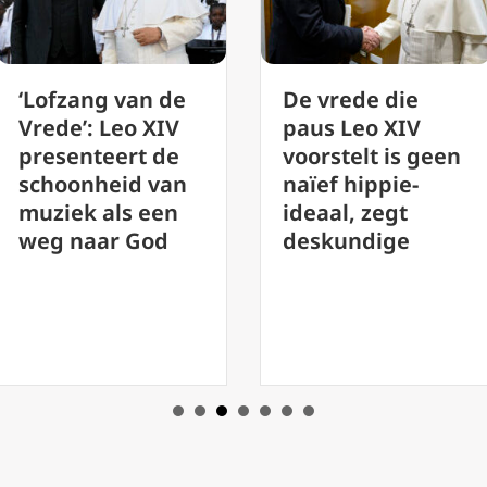
De vrede die
Vaticaan roept
paus Leo XIV
op tot evaluatie
voorstelt is geen
van de
naïef hippie-
uitvoering van
ideaal, zegt
synodaliteit
deskundige
voorafgaand aan
de vergadering
van 2028