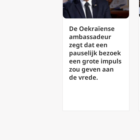
‘Lofzang van de
De Oekraïense
Vrede’: Leo XIV
ambassadeur
presenteert de
zegt dat een
schoonheid van
pauselijk bezoek
muziek als een
een grote impuls
weg naar God
zou geven aan
de vrede.