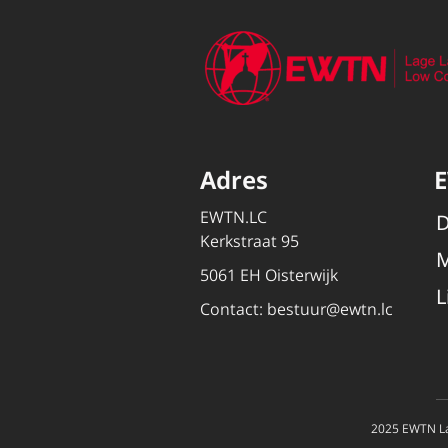
Adres
EWTN.LC
D
Kerkstraat 95
M
5061 EH Oisterwijk
L
Contact:
bestuur@ewtn.lc
2025 EWTN La