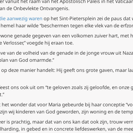
r vanuit het raam van het Apostolisch Paleis in het Vatica
van de Onbevlekte Ontvangenis.
die aanwezig waren
op het Sint-Pietersplein zei de paus da
 hemel haar wilde “beschermen tegen elke vlek van de erfzo
ewone genade gegeven van een volkomen zuiver hart, met h
Verlosser,” voegde hij eraan toe.
ve van de volheid van de genade in de jonge vrouw uit Naz
et plan van God omarmde.”
d op deze manier handelt: Hij geeft ons grote gaven, maar laa
feest ons ook uit om “te geloven zoals zij geloofde, en onz
.”
t het wonder dat voor Maria gebeurde bij haar conceptie “v
zijn wij kinderen van God geworden, zijn woning en de tempe
er is prachtig, maar dat van ons kan dat ook zijn, trouw ve
harding, in gebed en in concrete liefdeswerken, van de mee