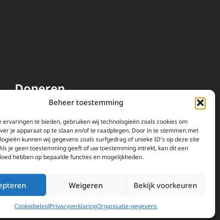
Doneren
Beheer toestemming
EWTN wordt uitsluitend
gefinancierd door uw donaties.
 ervaringen te bieden, gebruiken wij technologieën zoals cookies om
over je apparaat op te slaan en/of te raadplegen. Door in te stemmen met
Wij ontvangen bewust geen
logieën kunnen wij gegevens zoals surfgedrag of unieke ID's op deze site
advertentie-inkomsten of
Als je geen toestemming geeft of uw toestemming intrekt, kan dit een
kerkelijke financiele
vloed hebben op bepaalde functies en mogelijkheden.
ondersteuning.
Doneren
epteren
Weigeren
Bekijk voorkeuren
Cookiebeleid
Privacyverklaring
Organisatie-gegevens
vacyverklaring