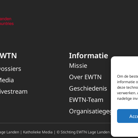
EWTN
Informatie
Missie
ossiers
Over EWTN
Om de beste
edia
informatie 
Geschiedenis
deze techno
ivestream
verwerken. 
EWTN-Team
nadelige in
Organisatiegegevens
Acc
ge Landen | Katholieke Media | © Stichting EWTN Lage Landen |
Cookies
|
Pri