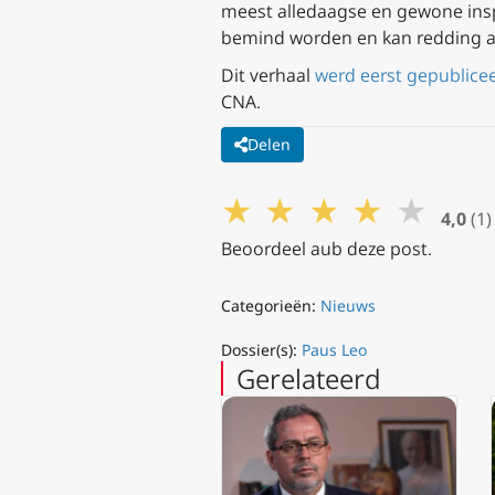
meest alledaagse en gewone ins
bemind worden en kan redding aa
Dit verhaal
werd eerst gepublice
CNA.
Delen
★
★
★
★
★
4,0
(1)
Beoordeel aub deze post.
Categorieën:
Nieuws
Dossier(s):
Paus Leo
Gerelateerd