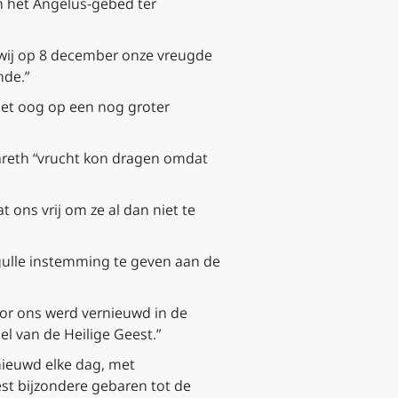
an het Angelus-gebed ter
t wij op 8 december onze vreugde
nde.”
et oog op een nog groter
areth “vrucht kon dragen omdat
t ons vrij om ze al dan niet te
e gulle instemming te geven aan de
oor ons werd vernieuwd in de
l van de Heilige Geest.”
rnieuwd elke dag, met
st bijzondere gebaren tot de