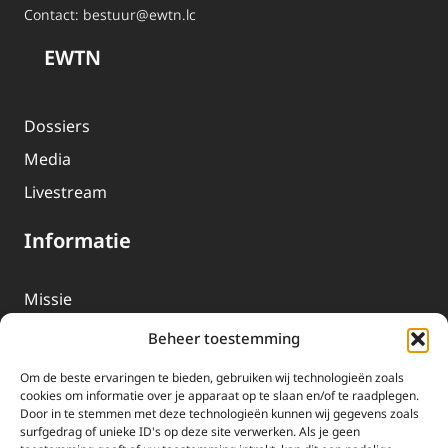
Contact:
bestuur@ewtn.lc
EWTN
Dossiers
Media
Livestream
Informatie
Missie
Over EWTN
Beheer toestemming
Geschiedenis
Om de beste ervaringen te bieden, gebruiken wij technologieën zoals
EWTN-Team
cookies om informatie over je apparaat op te slaan en/of te raadplegen.
Door in te stemmen met deze technologieën kunnen wij gegevens zoals
Organisatiegegevens
surfgedrag of unieke ID's op deze site verwerken. Als je geen