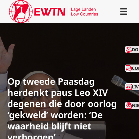
CO
DO
CO
Op tweede Paasdag
LI
herdenkt paus Leo XIV
degenen die door oorlog
NI
‘gekweld’ worden: ‘De
waarheid blijft niet
verborgen’