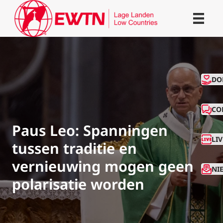
CO
DO
CO
Paus Leo: Spanningen
LI
tussen traditie en
vernieuwing mogen geen
NI
polarisatie worden