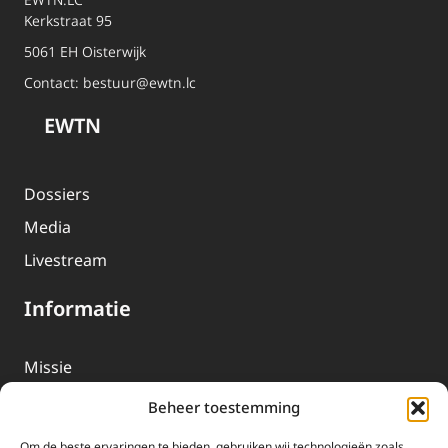
Kerkstraat 95
5061 EH Oisterwijk
Contact:
bestuur@ewtn.lc
EWTN
Dossiers
Media
Livestream
Informatie
Missie
Over EWTN
Beheer toestemming
Geschiedenis
Om de beste ervaringen te bieden, gebruiken wij technologieën zoals