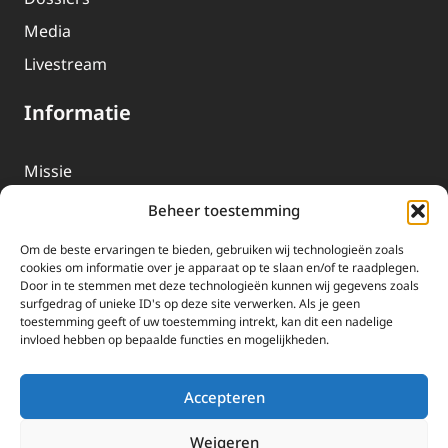
Media
Livestream
Informatie
Missie
Over EWTN
Beheer toestemming
Geschiedenis
Om de beste ervaringen te bieden, gebruiken wij technologieën zoals
EWTN-Team
cookies om informatie over je apparaat op te slaan en/of te raadplegen.
Door in te stemmen met deze technologieën kunnen wij gegevens zoals
Organisatiegegevens
surfgedrag of unieke ID's op deze site verwerken. Als je geen
toestemming geeft of uw toestemming intrekt, kan dit een nadelige
invloed hebben op bepaalde functies en mogelijkheden.
Doneren
EWTN wordt uitsluitend gefinancierd door uw donaties.
Accepteren
Wij ontvangen bewust geen advertentie-inkomsten of
kerkelijke financiele ondersteuning.
Weigeren