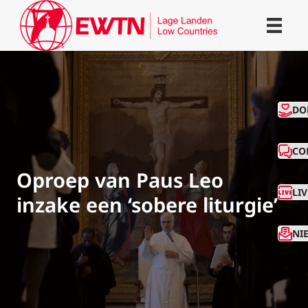
CO
DO
CO
Oproep van Paus Leo
LI
inzake een ‘sobere liturgie’
NI