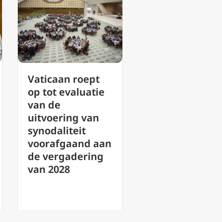
Katholieke
VN-
leesclubs: Tips
mensenrechte
voor het
ommissaris eis
opbouwen van
antwoorden v
gemeenschap en
Nicaragua ove
het groeien in
verdwenen
geloof
bisschop