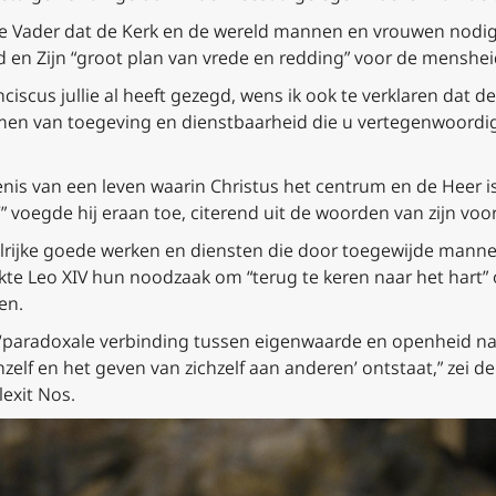
ige Vader dat de Kerk en de wereld mannen en vrouwen nodig
en Zijn “groot plan van vrede en redding” voor de menshei
ciscus jullie al heeft gezegd, wens ik ook te verklaren dat de
rmen van toegeving en dienstbaarheid die u vertegenwoordigt,
igenis van een leven waarin Christus het centrum en de Heer i
” voegde hij eraan toe, citerend uit de woorden van zijn voo
alrijke goede werken en diensten die door toegewijde manne
te Leo XIV hun noodzaak om “terug te keren naar het hart” 
ken.
de ‘paradoxale verbinding tussen eigenwaarde en openheid n
elf en het geven van zichzelf aan anderen’ ontstaat,” zei de
lexit Nos
.