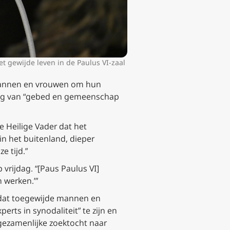
t gewijde leven in de Paulus VI-zaal
 mannen en vrouwen om hun
evolg van “gebed en gemeenschap
e Heilige Vader dat het
in het buitenland, dieper
e tijd.”
 vrijdag. “[Paus Paulus VI]
n werken.’”
r dat toegewijde mannen en
rts in synodaliteit” te zijn en
 gezamenlijke zoektocht naar