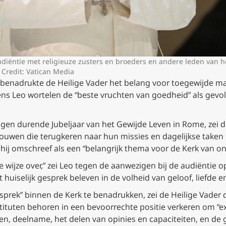
udiëntie met religieuze zusters en broeders en andere leden van he
 Credit: Vatican Media
t benadrukte de Heilige Vader het belang voor toegewijde
olgens Leo wortelen de “beste vruchten van goedheid” als g
agen durende Jubeljaar van het Gewijde Leven in Rome, zei d
ouwen die terugkeren naar hun missies en dagelijkse taken 
 hij omschreef als een “belangrijk thema voor de Kerk van onz
 wijze over,” zei Leo tegen de aanwezigen bij de audiëntie op
 huiselijk gesprek beleven in de volheid van geloof, liefde e
esprek” binnen de Kerk te benadrukken, zei de Heilige Vade
tituten behoren in een bevoorrechte positie verkeren om “expe
ren, deelname, het delen van opinies en capaciteiten, en de