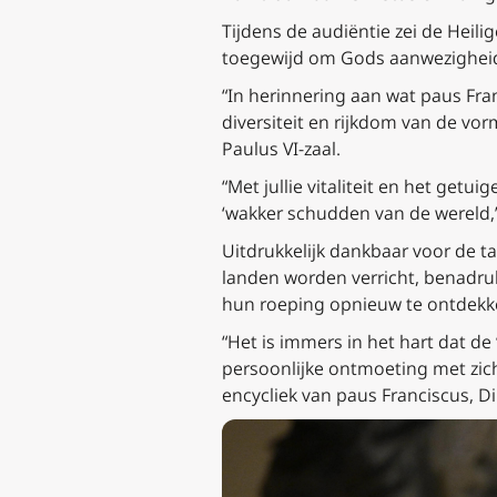
Tijdens de audiëntie zei de Heil
toegewijd om Gods aanwezigheid 
“In herinnering aan wat paus Fran
diversiteit en rijkdom van de vo
Paulus VI-zaal.
“Met jullie vitaliteit en het getu
‘wakker schudden van de wereld,’
Uitdrukkelijk dankbaar voor de t
landen worden verricht, benadruk
hun roeping opnieuw te ontdek
“Het is immers in het hart dat 
persoonlijke ontmoeting met zichz
encycliek van paus Franciscus,
Di