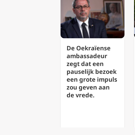
‘Lofzang van de
 Oekraïense
Vrede’: Leo XIV
mbassadeur
presenteert de
gt dat een
schoonheid van
uselijk bezoek
muziek als een
n grote impuls
weg naar God
u geven aan
 vrede.