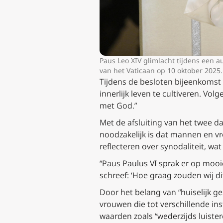
Paus Leo XIV glimlacht tijdens een a
van het Vaticaan op 10 oktober 2025.
Tijdens de besloten bijeenkoms
innerlijk leven te cultiveren. V
met God.”
Met de afsluiting van het twee d
noodzakelijk is dat mannen en vr
reflecteren over synodaliteit, wat
“Paus Paulus VI sprak er op mooie
schreef: ‘Hoe graag zouden wij dit
Door het belang van “huiselijk g
vrouwen die tot verschillende ins
waarden zoals “wederzijds luiste