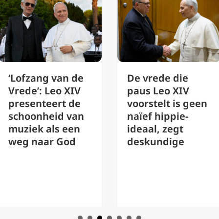
De vrede die
Vaticaan roept
paus Leo XIV
op tot evaluatie
voorstelt is geen
van de
naïef hippie-
uitvoering van
ideaal, zegt
synodaliteit
deskundige
voorafgaand aan
de vergadering
van 2028