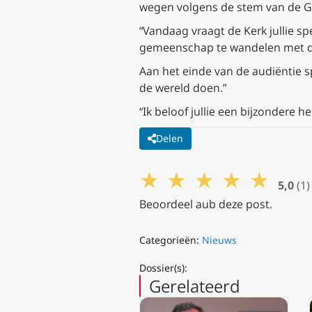
wegen volgens de stem van de Gee
“Vandaag vraagt de Kerk jullie spe
gemeenschap te wandelen met de h
Aan het einde van de audiëntie sp
de wereld doen.”
“Ik beloof jullie een bijzondere he
Delen
★
★
★
★
★
5,0
(1)
Beoordeel aub deze post.
Categorieën:
Nieuws
Dossier(s):
Gerelateerd