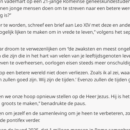
en vaderhart op een 21-jarige Romeinse geneeskundestuden
nen jonge mensen doen om te streven naar een betere werel
g is?”
r te worden, schreef een brief aan Leo XIV met deze en and
ogelijk lijken te maken om in vrede te leven,” volgens he
r droom te verwezenlijken om “de zwaksten en meest ongel
die zijn die in het hart van velen van je leeftijdsgenoten leve
 leven te overheersen, oorlogen eisen steeds meer onschuldig
 een betere wereld niet doen verliezen. Zoals ik al zei, waar
zullen goed zijn. Wij zijn de tijden.’ Evenzo zullen de tijden g
n we onze hoop opnieuw stellen op de Heer Jezus. Hij is het
s groots te maken,” benadrukte de paus.
geven om jezelf en de samenleving om je heen te verbeteren, zo
de pontifex verder.