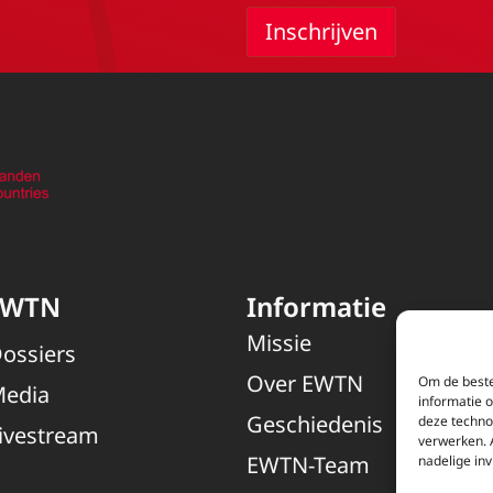
EWTN
Informatie
Missie
ossiers
Over EWTN
Om de beste
edia
informatie 
Geschiedenis
deze techno
ivestream
verwerken. 
EWTN-Team
nadelige in