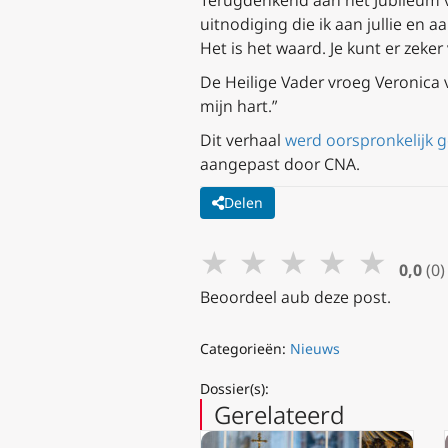
Terugdenkend aan het Jubileum v
uitnodiging die ik aan jullie en 
Het is het waard. Je kunt er zeker 
De Heilige Vader vroeg Veronica v
mijn hart.”
Dit verhaal
werd oorspronkelijk 
aangepast door CNA.
Delen
★
★
★
★
★
0,0
(0)
Beoordeel aub deze post.
Categorieën:
Nieuws
Dossier(s):
Gerelateerd