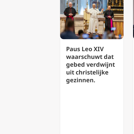
Paus Leo XIV
De Oekraïense
waarschuwt dat
ambassadeur
gebed verdwijnt
zegt dat een
uit christelijke
pauselijk bezoek
gezinnen.
een grote impuls
zou geven aan
de vrede.