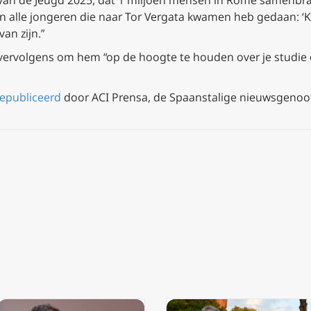
an de Jeugd 2025, dat 1 miljoen mensen in Rome samenbrac
aan alle jongeren die naar Tor Vergata kwamen heb gedaan: ‘K
van zijn.”
ervolgens om hem “op de hoogte te houden over je studie en j
gepubliceerd
door ACI Prensa, de Spaanstalige nieuwsgenoot 