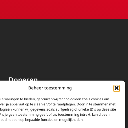
Doneren
Beheer toestemming
EWTN wordt uitsluitend
gefinancierd door uw donaties.
 ervaringen te bieden, gebruiken wij technologieën zoals cookies om
over je apparaat op te slaan en/of te raadplegen. Door in te stemmen met
Wij ontvangen bewust geen
logieën kunnen wij gegevens zoals surfgedrag of unieke ID's op deze site
advertentie-inkomsten of
Als je geen toestemming geeft of uw toestemming intrekt, kan dit een
kerkelijke financiele
vloed hebben op bepaalde functies en mogelijkheden.
ondersteuning.