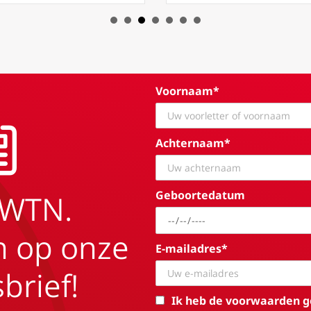
Voornaam*
Achternaam*
Geboortedatum
EWTN.
in op onze
E-mailadres*
brief!
Ik heb de voorwaarden g