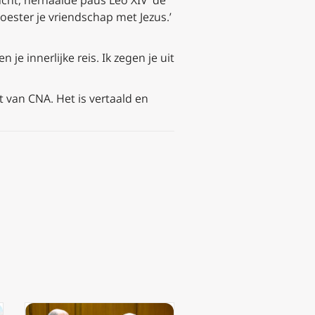
ht, herhaalde paus Leo XIV “de
oester je vriendschap met Jezus.’
e innerlijke reis. Ik zegen je uit
van CNA. Het is vertaald en