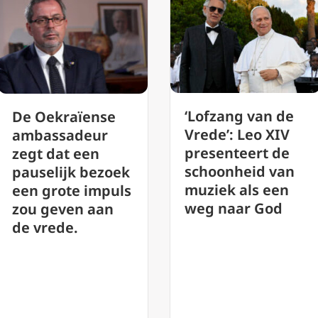
‘Lofzang van de
De vrede die
Vrede’: Leo XIV
paus Leo XIV
presenteert de
voorstelt is gee
schoonheid van
naïef hippie-
muziek als een
ideaal, zegt
weg naar God
deskundige