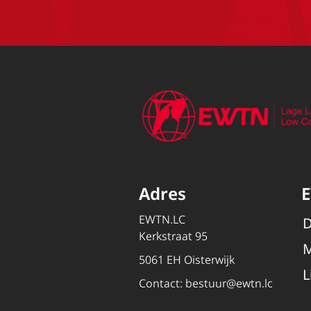
Adres
EWTN.LC
D
Kerkstraat 95
M
5061 EH Oisterwijk
L
Contact:
bestuur@ewtn.lc