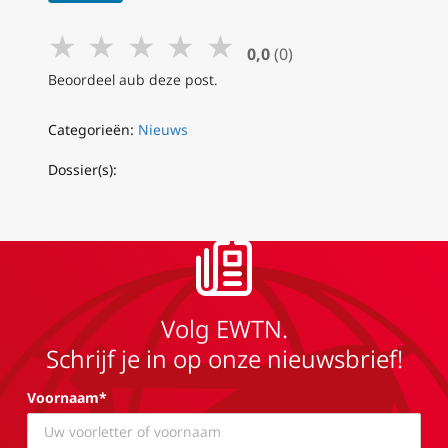
★
★
★
★
★
0,0
(0)
Beoordeel aub deze post.
Categorieën:
Nieuws
Dossier(s):
Volg EWTN.
Schrijf je in op onze nieuwsbrief!
Voornaam*