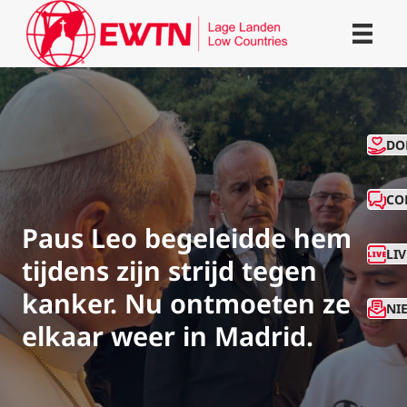
CO
DO
CO
Paus Leo begeleidde hem
LI
tijdens zijn strijd tegen
kanker. Nu ontmoeten ze
NI
elkaar weer in Madrid.