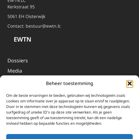
EWTN.LC
Kerkstraat 95
5061 EH Oisterwijk
Contact:
bestuur@ewtn.lc
EWTN
Dossiers
Media
Livestream
Beheer toestemming
Informatie
Om de beste ervaringen te bieden, gebruiken wij technologieën zoals
cookies om informatie over je apparaat op te slaan en/of te raadplegen.
Door in te stemmen met deze technologieën kunnen wij gegevens zoals
surfgedrag of unieke ID's op deze site verwerken. Als je geen
Missie
toestemming geeft of uw toestemming intrekt, kan dit een nadelige
invloed hebben op bepaalde functies en mogelijkheden.
Over EWTN
Geschiedenis