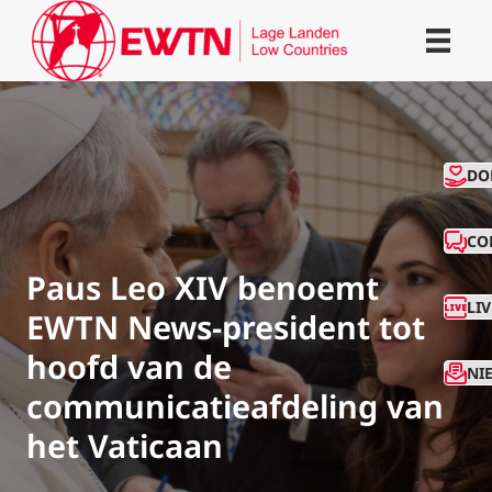
CO
DO
CO
Paus Leo XIV benoemt
LI
EWTN News-president tot
hoofd van de
NI
communicatieafdeling van
het Vaticaan