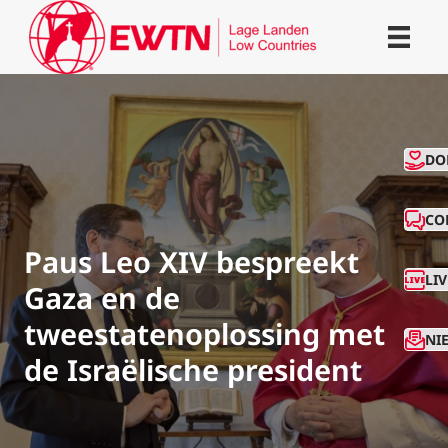
CO
DO
CO
Paus Leo XIV bespreekt
LI
Gaza en de
tweestatenoplossing met
NI
de Israëlische president