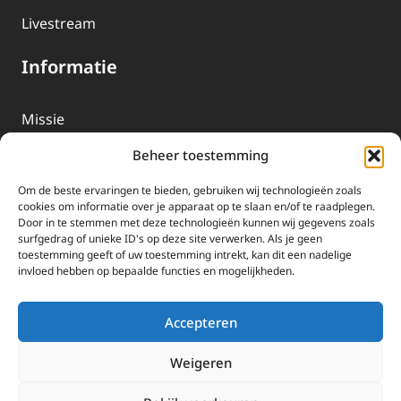
Livestream
Informatie
Missie
Over EWTN
Beheer toestemming
Geschiedenis
Om de beste ervaringen te bieden, gebruiken wij technologieën zoals
EWTN-Team
cookies om informatie over je apparaat op te slaan en/of te raadplegen.
Door in te stemmen met deze technologieën kunnen wij gegevens zoals
Organisatiegegevens
surfgedrag of unieke ID's op deze site verwerken. Als je geen
toestemming geeft of uw toestemming intrekt, kan dit een nadelige
invloed hebben op bepaalde functies en mogelijkheden.
Doneren
EWTN wordt uitsluitend gefinancierd door uw donaties.
Accepteren
Wij ontvangen bewust geen advertentie-inkomsten of
kerkelijke financiele ondersteuning.
Weigeren
Doneren