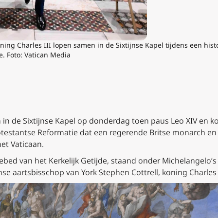
ning Charles III lopen samen in de Sixtijnse Kapel tijdens een his
e. Foto: Vatican Media
n de Sixtijnse Kapel op donderdag toen paus Leo XIV en koni
protestantse Reformatie dat een regerende Britse monarch e
et Vaticaan.
bed van het Kerkelijk Getijde, staand onder Michelangelo’s 
se aartsbisschop van York Stephen Cottrell, koning Charles