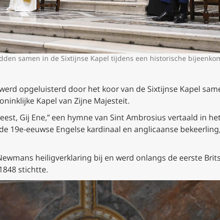
idden samen in de Sixtijnse Kapel tijdens een historische bijeenko
rd opgeluisterd door het koor van de Sixtijnse Kapel same
ninklijke Kapel van Zijne Majesteit.
est, Gij Ene,” een hymne van Sint Ambrosius vertaald in he
 19e-eeuwse Engelse kardinaal en anglicaanse bekeerling,
ewmans heiligverklaring bij en werd onlangs de eerste Br
848 stichtte.