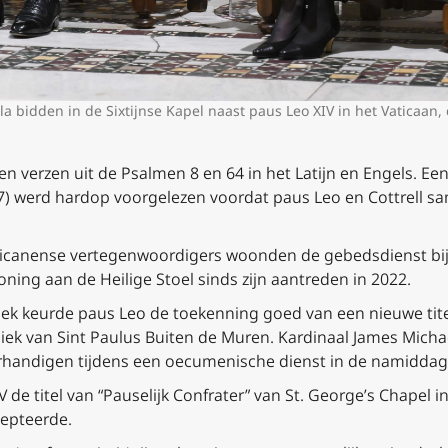
la bidden in de Sixtijnse Kapel naast paus Leo XIV in het Vaticaan
 verzen uit de Psalmen 8 en 64 in het Latijn en Engels. Een l
) werd hardop voorgelezen voordat paus Leo en Cottrell sa
licanense vertegenwoordigers woonden de gebedsdienst bij
ning aan de Heilige Stoel sinds zijn aantreden in 2022.
oek keurde paus Leo de toekenning goed van een nieuwe tite
liek van Sint Paulus Buiten de Muren. Kardinaal James Micha
verhandigen tijdens een oecumenische dienst in de namiddag b
V de titel van “Pauselijk Confrater” van St. George’s Chapel
cepteerde.