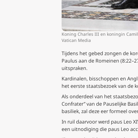
Koning Charles III en koningin Camil
Vatican Media
Tijdens het gebed zongen de koren
Paulus aan de Romeinen (8:22–27
uitspraken.
Kardinalen, bisschoppen en Ang
het eerste staatsbezoek van de ko
Als onderdeel van het staatsbez
Confrater” van de Pauselijke Basi
basiliek, zal deze eer formeel o
In ruil daarvoor werd paus Leo XI
een uitnodiging die paus Leo ac