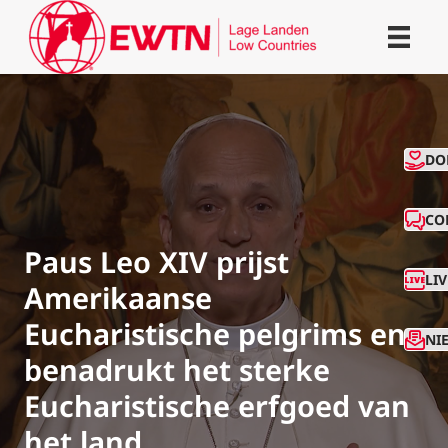
CO
DO
CO
Paus Leo XIV prijst
LI
Amerikaanse
Eucharistische pelgrims en
NI
benadrukt het sterke
Eucharistische erfgoed van
het land