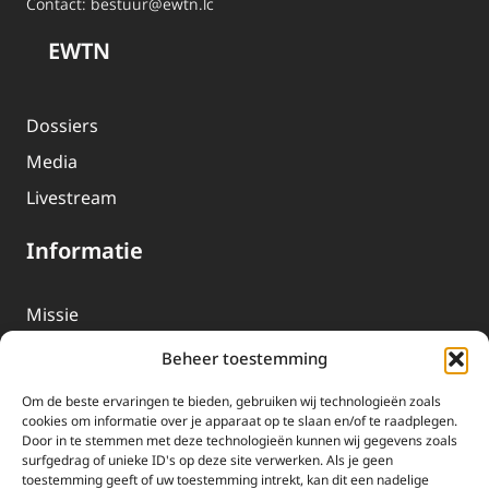
Contact:
bestuur@ewtn.lc
EWTN
Dossiers
Media
Livestream
Informatie
Missie
Over EWTN
Beheer toestemming
Geschiedenis
Om de beste ervaringen te bieden, gebruiken wij technologieën zoals
EWTN-Team
cookies om informatie over je apparaat op te slaan en/of te raadplegen.
Door in te stemmen met deze technologieën kunnen wij gegevens zoals
Organisatiegegevens
surfgedrag of unieke ID's op deze site verwerken. Als je geen
toestemming geeft of uw toestemming intrekt, kan dit een nadelige