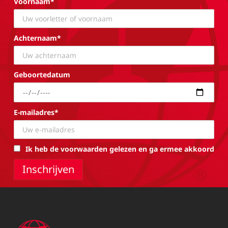
Voornaam*
Achternaam*
Geboortedatum
E-mailadres*
Ik heb de voorwaarden gelezen en ga ermee akkoord