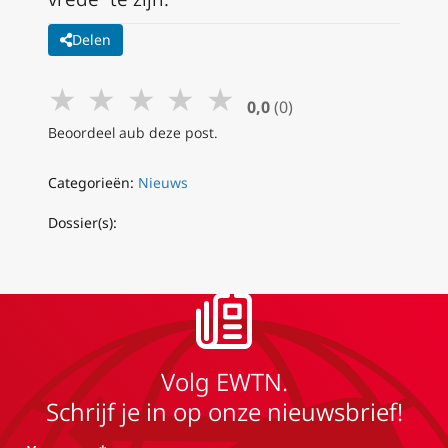
Delen
★
★
★
★
★
0,0
(0)
Beoordeel aub deze post.
Categorieën:
Nieuws
Dossier(s):
Volg EWTN.
Schrijf je in op onze nieuwsbrief!