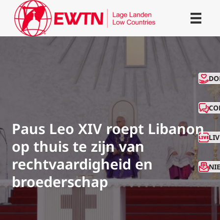
CO
DO
CO
Paus Leo XIV roept Libanon
LI
op thuis te zijn van
rechtvaardigheid en
NI
broederschap