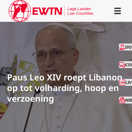
CO
DO
CO
Paus Leo XIV roept Libanon
LI
op tot volharding, hoop en
verzoening
NI