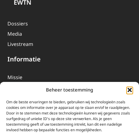
EWTN
Dossiers
Media
Livestream
Informatie
Missie
Over EWTN
Beheer toestemming
Geschiedenis
Om de beste ervaringen te bieden, gebruiken wij technologieën zoals
EWTN-Team
cookies om informatie over je apparaat op te slaan en/of te raadplegen.
Door in te stemmen met deze technologieën kunnen wij gegevens zoals
Organisatiegegevens
surfgedrag of unieke ID's op deze site verwerken. Als je geen
toestemming geeft of uw toestemming intrekt, kan dit een nadelige
invloed hebben op bepaalde functies en mogelijkheden.
Doneren