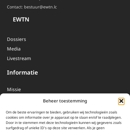
Contact:
bestuur@ewtn.lc
EWTN
Dossiers
Media
Livestream
Informatie
Missie
Over EWTN
Beheer toestemming
Geschiedenis
Om de beste ervaringen te bieden, gebruiken wij technologieën zoals
EWTN-Team
cookies om informatie over je apparaat op te slaan en/of te raadplegen.
Door in te stemmen met deze technologieën kunnen wij gegevens zoals
Organisatiegegevens
surfgedrag of unieke ID's op deze site verwerken. Als je geen