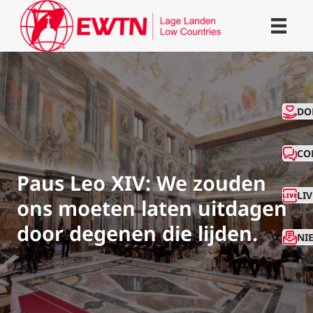
CO
DO
CO
Paus Leo XIV: We zouden
LI
ons moeten laten uitdagen
door degenen die lijden.
NI