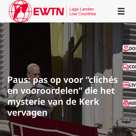
CO
DO
CO
Paus: pas op voor “clichés
LI
en vooroordelen” die het
mysterie van de Kerk
NI
vervagen