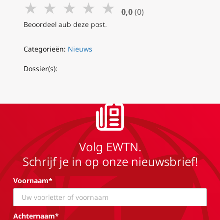
★
★
★
★
★
0,0
(0)
Beoordeel aub deze post.
Categorieën:
Nieuws
Dossier(s):
Volg EWTN.
Schrijf je in op onze nieuwsbrief!
Voornaam*
Achternaam*