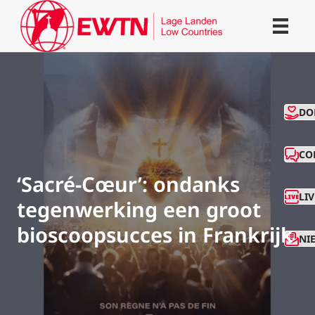
CO
DO
CO
‘Sacré-Cœur’: ondanks
LI
tegenwerking een groot
bioscoopsucces in Frankrijk
NI