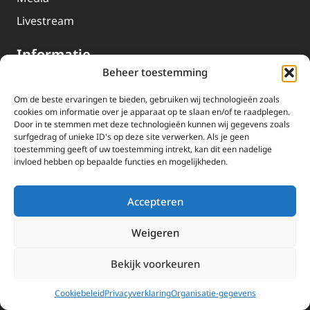
Livestream
Informatie
Beheer toestemming
Missie
Om de beste ervaringen te bieden, gebruiken wij technologieën zoals
cookies om informatie over je apparaat op te slaan en/of te raadplegen.
Over EWTN
Door in te stemmen met deze technologieën kunnen wij gegevens zoals
surfgedrag of unieke ID's op deze site verwerken. Als je geen
Geschiedenis
toestemming geeft of uw toestemming intrekt, kan dit een nadelige
EWTN-Team
invloed hebben op bepaalde functies en mogelijkheden.
Organisatiegegevens
Accepteren
Doneren
Weigeren
EWTN wordt uitsluitend gefinancierd door uw donaties.
Wij ontvangen bewust geen advertentie-inkomsten of
Bekijk voorkeuren
kerkelijke financiele ondersteuning.
Doneren
Cookiebeleid
Privacyverklaring
Organisatie-gegevens