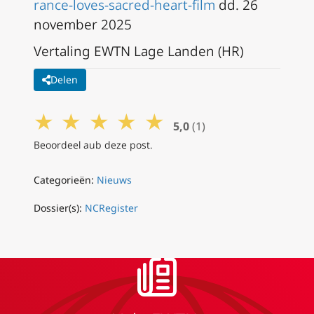
rance-loves-sacred-heart-film
dd. 26
november 2025
Vertaling EWTN Lage Landen (HR)
Delen
★
★
★
★
★
5,0
(1)
Beoordeel aub deze post.
Categorieën:
Nieuws
Dossier(s):
NCRegister