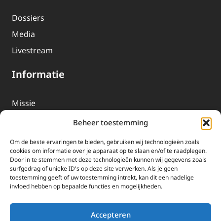
Dossiers
Media
Livestream
Informatie
Missie
Over EWTN
Beheer toestemming
Geschiedenis
Om de beste ervaringen te bieden, gebruiken wij technologieën zoals
EWTN-Team
cookies om informatie over je apparaat op te slaan en/of te raadplegen.
Door in te stemmen met deze technologieën kunnen wij gegevens zoals
Organisatiegegevens
surfgedrag of unieke ID's op deze site verwerken. Als je geen
toestemming geeft of uw toestemming intrekt, kan dit een nadelige
invloed hebben op bepaalde functies en mogelijkheden.
Doneren
EWTN wordt uitsluitend gefinancierd door uw donaties.
Accepteren
Wij ontvangen bewust geen advertentie-inkomsten of