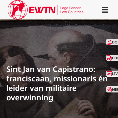
CO
DO
CO
Sint Jan van Capistrano:
LI
franciscaan, missionaris én
leider van militaire
NI
overwinning