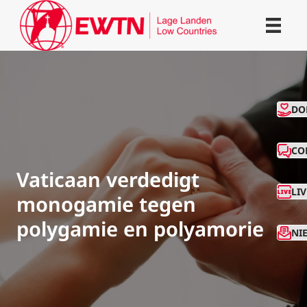
CO
DO
CO
Vaticaan verdedigt
LI
monogamie tegen
polygamie en polyamorie
NI