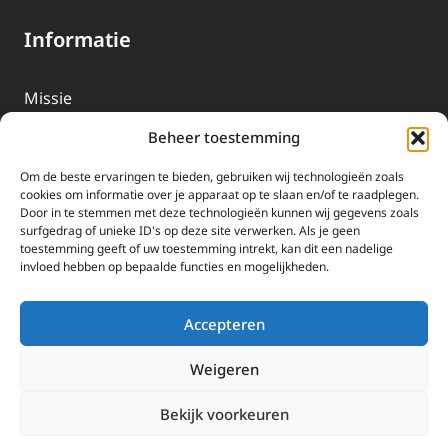
Informatie
Missie
Over EWTN
Beheer toestemming
Geschiedenis
Om de beste ervaringen te bieden, gebruiken wij technologieën zoals
EWTN-Team
cookies om informatie over je apparaat op te slaan en/of te raadplegen.
Door in te stemmen met deze technologieën kunnen wij gegevens zoals
Organisatiegegevens
surfgedrag of unieke ID's op deze site verwerken. Als je geen
toestemming geeft of uw toestemming intrekt, kan dit een nadelige
invloed hebben op bepaalde functies en mogelijkheden.
Doneren
EWTN wordt uitsluitend gefinancierd door uw donaties.
Accepteren
Wij ontvangen bewust geen advertentie-inkomsten of
kerkelijke financiele ondersteuning.
Weigeren
Doneren
Bekijk voorkeuren
2025 EWTN Lage Landen | Katholieke Media | © Stichting EWTN Lage