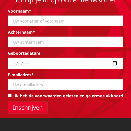
Voornaam*
Achternaam*
Geboortedatum
E-mailadres*
Ik heb de voorwaarden gelezen en ga ermee akkoord