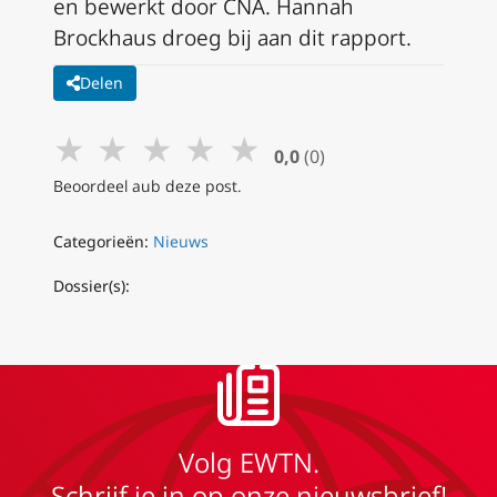
en bewerkt door CNA. Hannah
Brockhaus droeg bij aan dit rapport.
Delen
★
★
★
★
★
0,0
(0)
Beoordeel aub deze post.
Categorieën:
Nieuws
Dossier(s):
Volg EWTN.
Schrijf je in op onze nieuwsbrief!