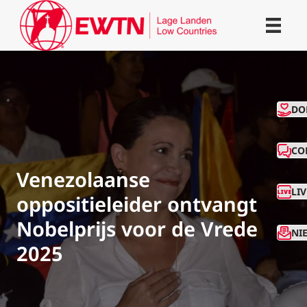
CO
DO
CO
Venezolaanse
LI
oppositieleider ontvangt
Nobelprijs voor de Vrede
NI
2025