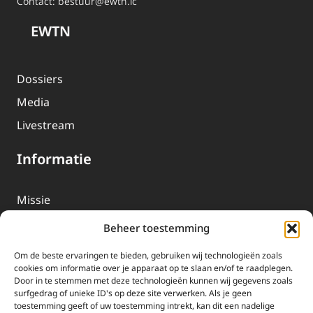
Contact:
bestuur@ewtn.lc
EWTN
Dossiers
Media
Livestream
Informatie
Missie
Over EWTN
Beheer toestemming
Geschiedenis
Om de beste ervaringen te bieden, gebruiken wij technologieën zoals
EWTN-Team
cookies om informatie over je apparaat op te slaan en/of te raadplegen.
Door in te stemmen met deze technologieën kunnen wij gegevens zoals
Organisatiegegevens
surfgedrag of unieke ID's op deze site verwerken. Als je geen
toestemming geeft of uw toestemming intrekt, kan dit een nadelige