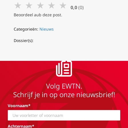
★
★
★
★
★
0,0
(0)
Beoordeel aub deze post.
Categorieën:
Nieuws
Dossier(s):
Volg EWTN.
Schrijf je in op onze nieuwsbrief!
Voornaam*
Achternaam*