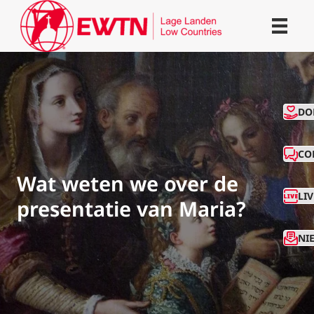
CO
DO
CO
Wat weten we over de
LI
presentatie van Maria?
NI