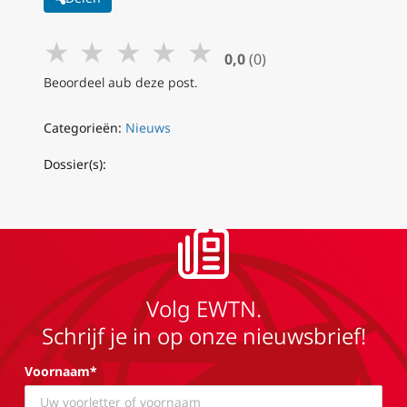
★
★
★
★
★
0,0
(0)
Beoordeel aub deze post.
Categorieën:
Nieuws
Dossier(s):
Volg EWTN.
Schrijf je in op onze nieuwsbrief!
Voornaam*