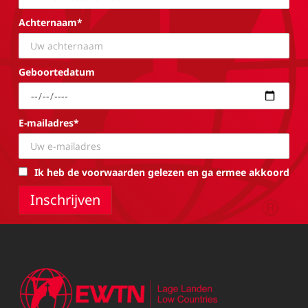
Achternaam*
Geboortedatum
E-mailadres*
Ik heb de voorwaarden gelezen en ga ermee akkoord