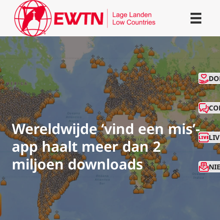
CO
DO
CO
Wereldwijde ‘vind een mis’-
LI
app haalt meer dan 2
miljoen downloads
NI