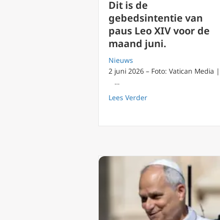
Dit is de
gebedsintentie van
paus Leo XIV voor de
maand juni.
Nieuws
2 juni 2026 – Foto: Vatican Media |
…
about Dit is de gebed
Lees Verder