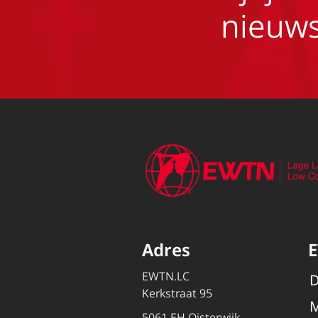
nieuws
Adres
EWTN.LC
D
Kerkstraat 95
M
5061 EH Oisterwijk