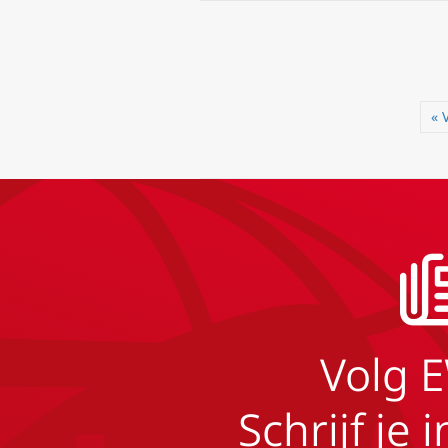
« 
Volg 
Schrijf je 