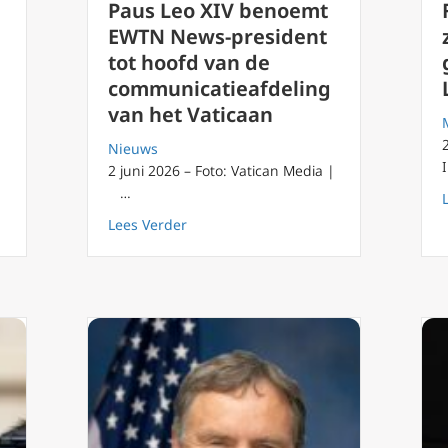
Paus Leo XIV benoemt
EWTN News-president
tot hoofd van de
communicatieafdeling
van het Vaticaan
Nieuws
2 juni 2026 – Foto: Vatican Media |
…
sintentie van paus Leo XIV voor de maand juni.
about Paus Leo XIV benoemt EWTN News
Lees Verder