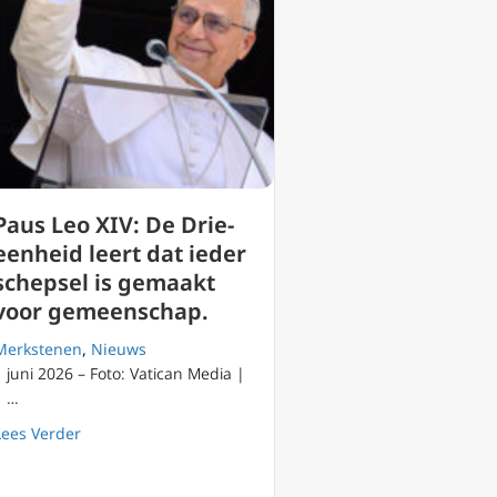
Paus Leo XIV: De Drie-
eenheid leert dat ieder
schepsel is gemaakt
voor gemeenschap.
Merkstenen
,
Nieuws
1 juni 2026 – Foto: Vatican Media |
…
about Paus Leo XIV: De Drie-eenheid leert dat ieder s
Lees Verder
Magnifica Humanitas.
ijde crisis godsdienstvrijheid verslechtert