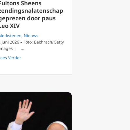
Fultons Sheens
zendingsnalatenschap
geprezen door paus
Leo XIV
Merkstenen
,
Nieuws
2 juni 2026 – Foto: Bachrach/Getty
Images | …
about Fultons Sheens zendingsnalatenschap geprezen 
Lees Verder
-president tot hoofd van de communicatieafdeling van het Vatic