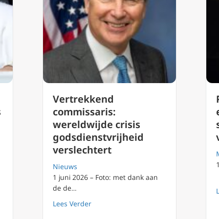
Vertrekkend
s
commissaris:
wereldwijde crisis
godsdienstvrijheid
verslechtert
Nieuws
1 juni 2026 – Foto: met dank aan
de de…
 nog rechtvaardig zijn? Paus Leo XIV behandelt deze kwestie in 
about Vertrekkend commissaris: wereldw
Lees Verder