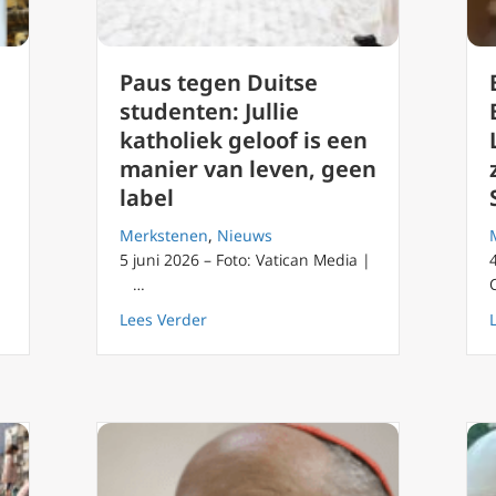
Paus tegen Duitse
studenten: Jullie
katholiek geloof is een
manier van leven, geen
label
Merkstenen
,
Nieuws
5 juni 2026 – Foto: Vatican Media |
…
e moet kennen over de Katholieke Kerk in Spanje
about Paus tegen Duitse studenten: Jull
Lees Verder