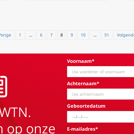
Vorige
1
…
6
7
8
9
10
…
51
Volgend
Voornaam*
Achternaam*
Geboortedatum
EWTN.
in op onze
E-mailadres*