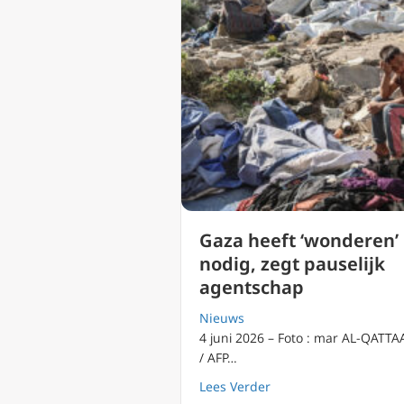
Gaza heeft ‘wonderen’
nodig, zegt pauselijk
agentschap
Nieuws
4 juni 2026 – Foto : mar AL-QATTA
/ AFP…
about Gaza heeft ‘won
Lees Verder