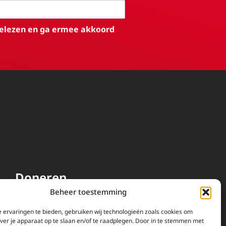
elezen en ga ermee akkoord
Doneren
Beheer toestemming
EWTN wordt uitsluitend
gefinancierd door uw donaties.
 ervaringen te bieden, gebruiken wij technologieën zoals cookies om
over je apparaat op te slaan en/of te raadplegen. Door in te stemmen met
Wij ontvangen bewust geen