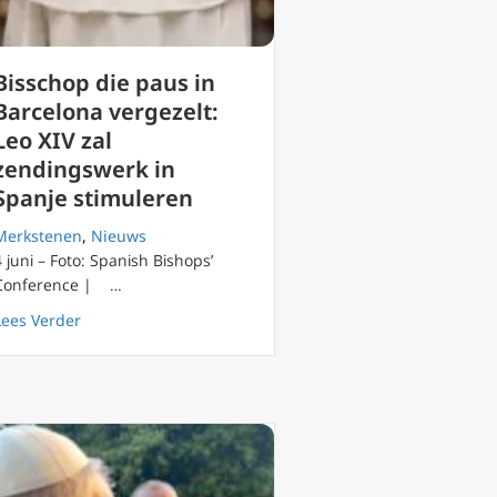
Bisschop die paus in
Barcelona vergezelt:
Leo XIV zal
zendingswerk in
Spanje stimuleren
Merkstenen
,
Nieuws
4 juni – Foto: Spanish Bishops’
Conference | …
ie katholiek geloof is een manier van leven, geen label
about Bisschop die paus in Barcelona vergezelt: Leo XI
Lees Verder