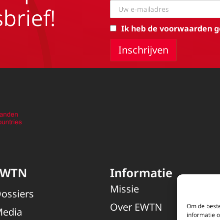
brief!
Ik heb de voorwaarden g
EWTN
Informatie
Missie
ossiers
Over EWTN
Om de beste
edia
informatie 