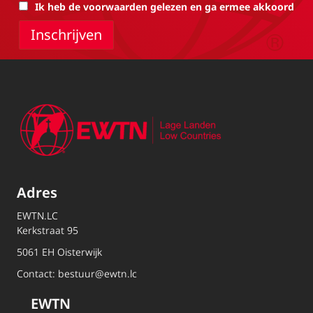
Ik heb de voorwaarden gelezen en ga ermee akkoord
Adres
EWTN.LC
Kerkstraat 95
5061 EH Oisterwijk
Contact:
bestuur@ewtn.lc
EWTN