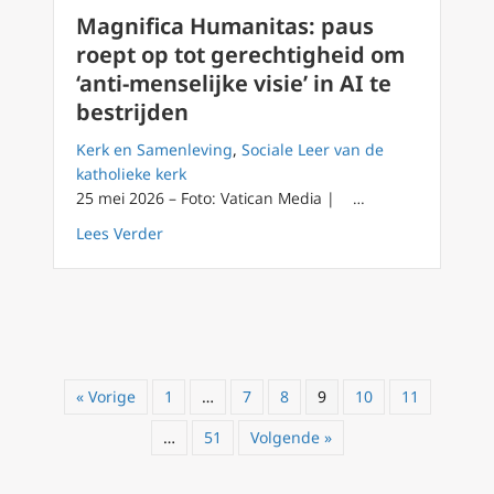
Magnifica Humanitas: paus
roept op tot gerechtigheid om
‘anti-menselijke visie’ in AI te
bestrijden
Kerk en Samenleving
,
Sociale Leer van de
katholieke kerk
25 mei 2026 – Foto: Vatican Media | …
about Magnifica Humanitas: paus roept op tot
Lees Verder
« Vorige
1
…
7
8
9
10
11
…
51
Volgende »