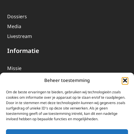
Dossiers
Media
Livestream
Informatie
Missie
Over EWTN
Beheer toestemming
Geschiedenis
Om de beste ervaringen te bieden, gebruiken wij technologieën zoals
EWTN-Team
cookies om informatie over je apparaat op te slaan en/of te raadplegen.
Door in te stemmen met deze technologieën kunnen wij gegevens zoals
Organisatiegegevens
surfgedrag of unieke ID's op deze site verwerken. Als je geen
toestemming geeft of uw toestemming intrekt, kan dit een nadelige
invloed hebben op bepaalde functies en mogelijkheden.
Doneren
EWTN wordt uitsluitend gefinancierd door uw donaties.