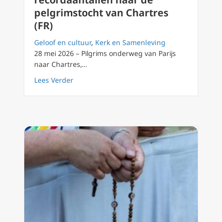
pelgrimstocht van Chartres
(FR)
Geloof en cultuur
,
Kerk en Samenleving
28 mei 2026 – Pilgrims onderweg van Parijs
naar Chartres,…
about Jongeren trekken recordaantallen naar
Lees Verder