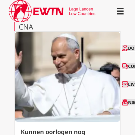
CNA
CO
DO
CO
LI
NI
Kunnen oorlogen nog