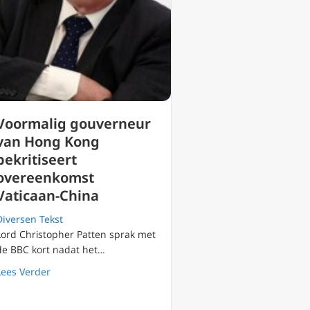
Voormalig gouverneur
van Hong Kong
bekritiseert
overeenkomst
Vaticaan-China
Diversen Tekst
Lord Christopher Patten sprak met
de BBC kort nadat het…
about Voormalig gouverneur van Hong Kong bekritiseer
Lees Verder
ocratie
aal Zen a.s. vrijdag verwacht – @Cnalive @catholicourtney