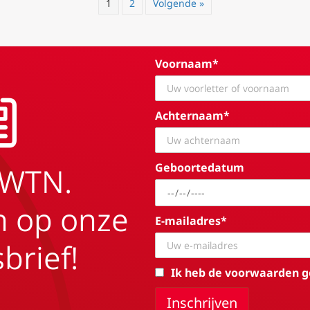
1
2
Volgende »
Voornaam*
Achternaam*
Geboortedatum
EWTN.
in op onze
E-mailadres*
brief!
Ik heb de voorwaarden g