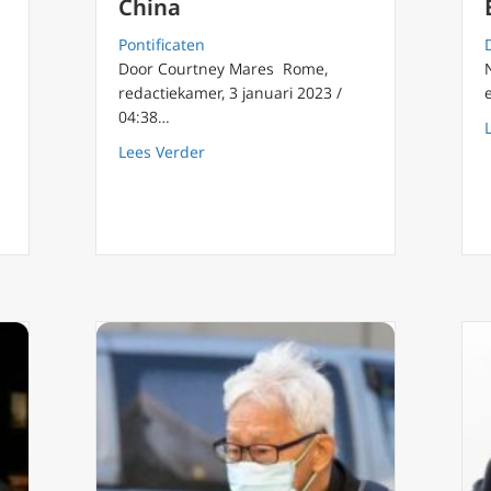
China
h
Pontificaten
Door Courtney Mares Rome,
zeer bezorgd’ over Synode over Synodaliteit
redactiekamer, 3 januari 2023 /
04:38…
about Kardinaal Zen: Benedictus XVI za
Lees Verder