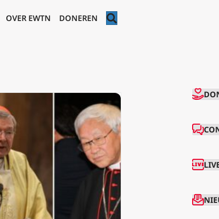
ZOEKEN
OVER EWTN
DONEREN
CO
DO
CO
LIV
NIE