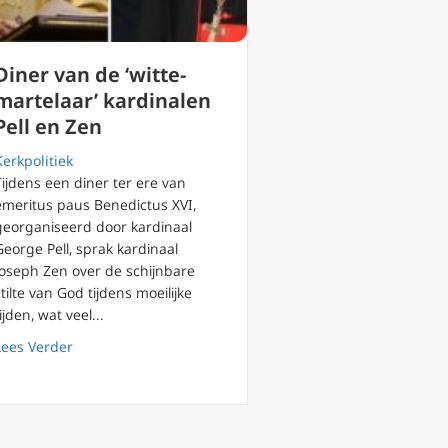
Diner van de ‘witte-
martelaar’ kardinalen
Pell en Zen
Kerkpolitiek
Tijdens een diner ter ere van
emeritus paus Benedictus XVI,
georganiseerd door kardinaal
George Pell, sprak kardinaal
Joseph Zen over de schijnbare
stilte van God tijdens moeilijke
in Vaticaan-China deal over benoeming Chinese bisschoppen
tijden, wat veel...
about Diner van de ‘witte-martelaar’ kardinalen Pell en
Lees Verder