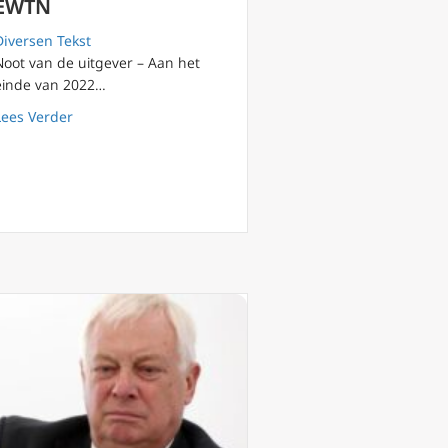
EWTN
Diversen Tekst
Noot van de uitgever – Aan het
einde van 2022…
about De wereldwijde bedreiging van de vrijheid van
Lees Verder
l een “krachtige voorspreker in de hemel” zijn voor China