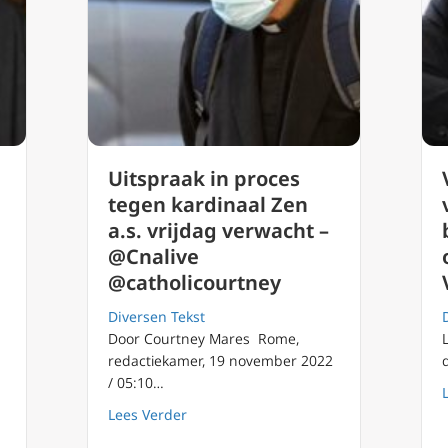
Uitspraak in proces
tegen kardinaal Zen
a.s. vrijdag verwacht –
@Cnalive
@catholicourtney
Diversen Tekst
Door Courtney Mares Rome,
redactiekamer, 19 november 2022
/ 05:10…
kong veroordeelt kardinaal Zen en 5 andere voorvechters van dem
about Uitspraak in proces tegen kardin
Lees Verder