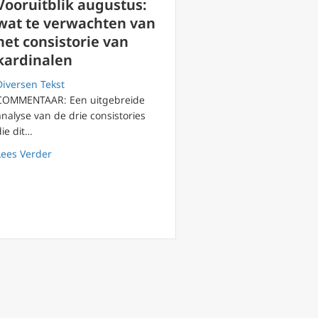
Vooruitblik augustus:
wat te verwachten van
het consistorie van
kardinalen
Diversen Tekst
COMMENTAAR: Een uitgebreide
analyse van de drie consistories
die dit…
about Vooruitblik augustus: wat te verwachten van het 
Lees Verder
eenkomst Vaticaan met CCP negatieve realiteiten negeert