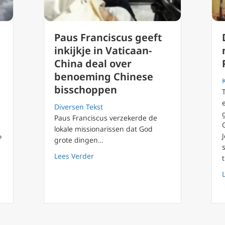
Paus Franciscus geeft
inkijkje in Vaticaan-
China deal over
benoeming Chinese
bisschoppen
Diversen Tekst
Paus Franciscus verzekerde de
lokale missionarissen dat God
P
grote dingen…
about Paus Franciscus geeft inkijkje 
Lees Verder
 bisschop gewijd volgens overeenkomst Vaticaan-China