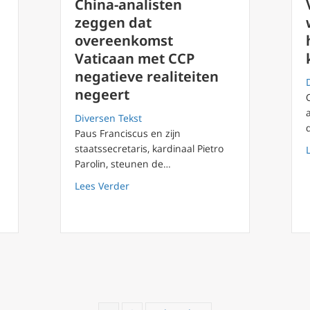
China-analisten
zeggen dat
,
overeenkomst
Vaticaan met CCP
negatieve realiteiten
negeert
Diversen Tekst
Paus Franciscus en zijn
staatssecretaris, kardinaal Pietro
r over synode: “Vijandige overname van de Kerk, verzet je.”
Parolin, steunen de…
about China-analisten zeggen dat over
Lees Verder